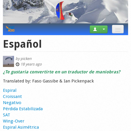
News
Español
Tricks
by
picken
Videos
18 years ago
¿Te gustaria convertirte en un traductor de maniobras?
Forum
Translated by: Faso Gassibe & Ian Pickenpack
Startplaces
Espiral
Croissant
Calendar
Negativo
Pérdida Estabilizada
Gear
SAT
Wing-Over
Market
Espiral Asimétrica