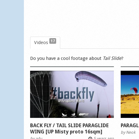
17
Videos
Do you have a cool footage about
Tail Slide
?
BACK FLY / TAIL SLIDE PARAGLIDE
PARAGL
WING [UP Misty proto 16sqm]
by
Neok
by
a4u
5 years ago