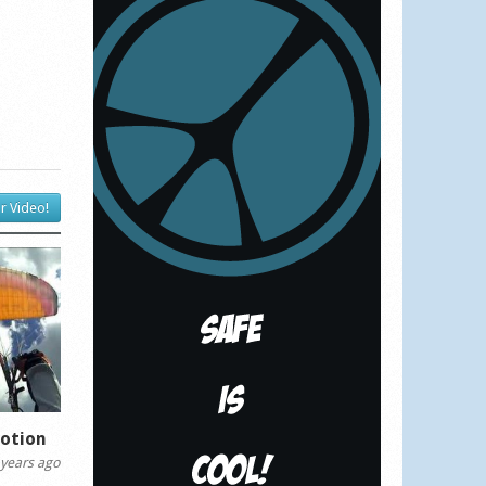
r Video!
motion
years ago