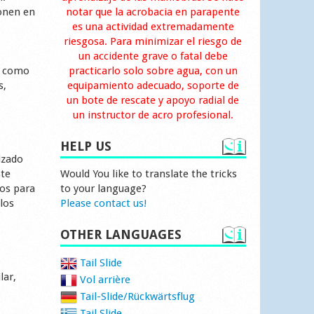
ponen en
notar que la acrobacia en parapente
es una actividad extremadamente
riesgosa. Para minimizar el riesgo de
un accidente grave o fatal debe
to como
practicarlo solo sobre agua, con un
s,
equipamiento adecuado, soporte de
un bote de rescate y apoyo radial de
un instructor de acro profesional.
HELP US
izado
ste
Would You like to translate the tricks
os para
to your language?
los
Please contact us!
OTHER LANGUAGES
Tail Slide
lar,
Vol arrière
Tail-Slide/Rückwärtsflug
Tail Slide