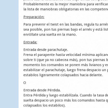
Probablemente es la mejor maniobra para verificar 
la lista de maniobras obligatorias en las competenc
Preparación:
Para prevenir el twist en las bandas, regula tu arn
sea posible, pon tus piernas bajo el arnés y está li
enróllate una vuelta en la mano.
Entrada:
Entrada desde parachutaje.
Frena el parapente hasta velocidad mínima aplica
sobre ti (que ya no cabecea más), pon tus piernas 
momento los comandos se ponen más livianos y ent
estabilizar el parachutaje, luego frena despacio un
estabilos ligeramente colapsados hacia delante.
O
Entrada desde Pérdida.
Entra Pérdida y luego estabilízala. Cuando la tasa d
suelta despacio un poco más los comandos hasta qu
colapsados los estabilos).