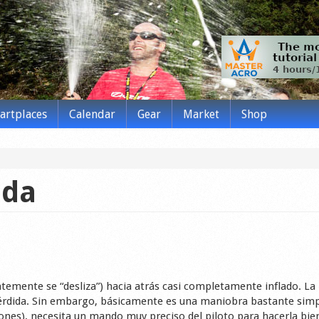
tartplaces
Calendar
Gear
Market
Shop
ada
temente se “desliza”) hacia atrás casi completamente inflado. La
a Pérdida. Sin embargo, básicamente es una maniobra bastante sim
iones), necesita un mando muy preciso del piloto para hacerla bie