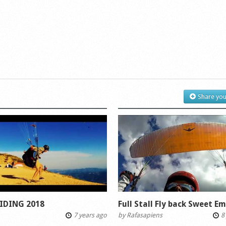
Share you
IDING 2018
Full Stall Fly back Sweet E
7 years ago
by
Rafasapiens
8 