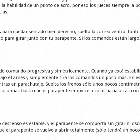
la habilidad de un piloto de acro, por eso los jueces siempre la 
ias.
és para quedar sentado bien derecho, suelta la correa ventral tan
sto para girar junto con tu parapente. Si los comandos están largo
ndo comando progresiva y simétricamente. Cuando ya está estabil
bajo el arnés y simplemente tira los comandos un poco más. En e
ras en parachutaje. Suelta los frenos sólo unos pocos centímetr
 poco más hasta que el parapente empiece a volar hacia atrás con 
e descenso es estable, y el parapente se comporta sin girar ni osci
e el parapente se vuelve a abrir totalmente (sólo tendrá un poco