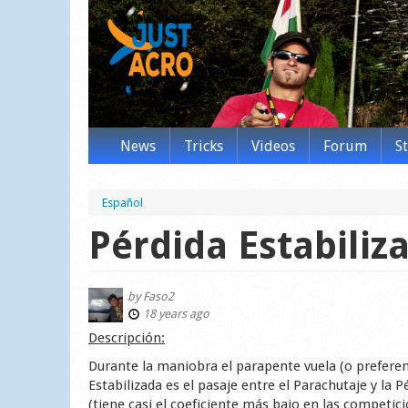
News
Tricks
Videos
Forum
S
Español
Pérdida Estabiliz
by
Faso2
18 years ago
Descripción:
Durante la maniobra el parapente vuela (o preferen
Estabilizada es el pasaje entre el Parachutaje y l
(tiene casi el coeficiente más bajo en las competic