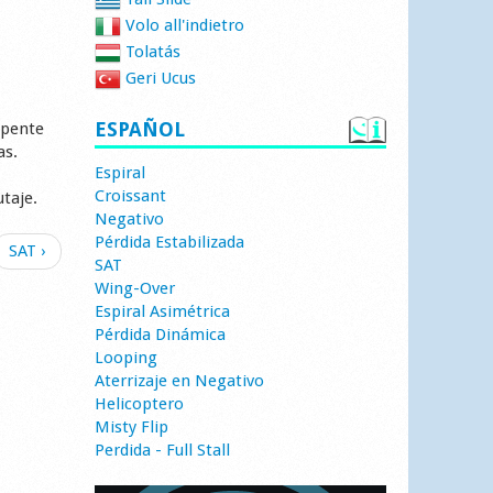
Volo all'indietro
Tolatás
Geri Ucus
ESPAÑOL
apente
as.
Espiral
Croissant
taje.
Negativo
Pérdida Estabilizada
SAT ›
SAT
Wing-Over
Espiral Asimétrica
Pérdida Dinámica
Looping
Aterrizaje en Negativo
Helicoptero
Misty Flip
Perdida - Full Stall