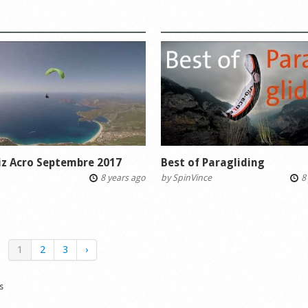
iz Acro Septembre 2017
Best of Paragliding
8 years ago
by
SpinVince
8 
1
2
3
›
s