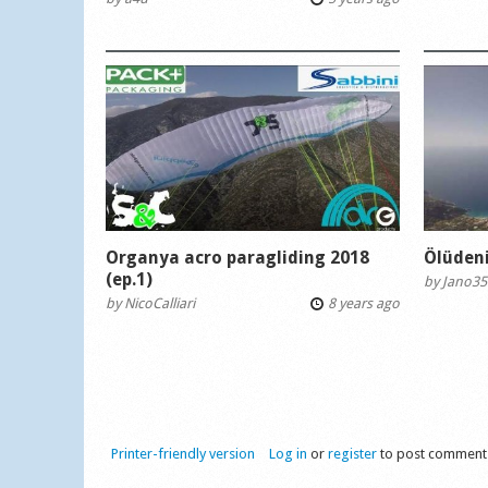
Organya acro paragliding 2018
Ölüden
(ep.1)
by
Jano35
by
NicoCalliari
8 years ago
Printer-friendly version
Log in
or
register
to post comment