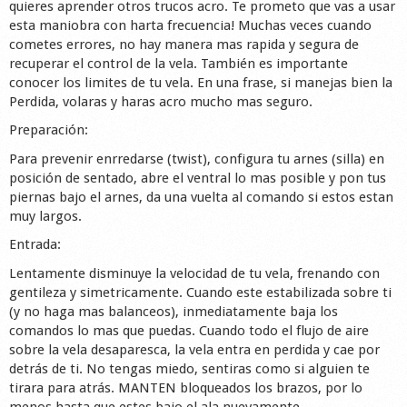
quieres aprender otros trucos acro. Te prometo que vas a usar
Shop
esta maniobra con harta frecuencia! Muchas veces cuando
cometes errores, no hay manera mas rapida y segura de
recuperar el control de la vela. También es importante
conocer los limites de tu vela. En una frase, si manejas bien la
Perdida, volaras y haras acro mucho mas seguro.
Preparación:
Para prevenir enrredarse (twist), configura tu arnes (silla) en
posición de sentado, abre el ventral lo mas posible y pon tus
piernas bajo el arnes, da una vuelta al comando si estos estan
muy largos.
Entrada:
Lentamente disminuye la velocidad de tu vela, frenando con
gentileza y simetricamente. Cuando este estabilizada sobre ti
(y no haga mas balanceos), inmediatamente baja los
comandos lo mas que puedas. Cuando todo el flujo de aire
sobre la vela desaparesca, la vela entra en perdida y cae por
detrás de ti. No tengas miedo, sentiras como si alguien te
tirara para atrás. MANTEN bloqueados los brazos, por lo
menos hasta que estes bajo el ala nuevamente.