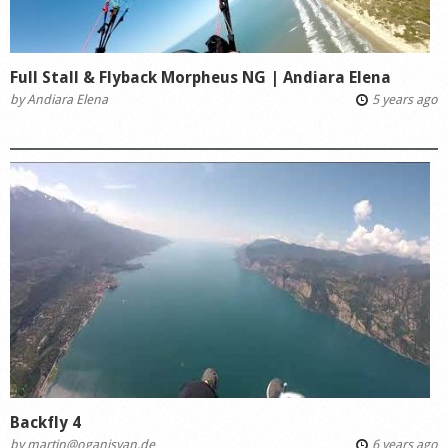
Full Stall & Flyback Morpheus NG | Andiara Elena
by
Andiara Elena
5 years ago
Backfly 4
by
martin@oganisyan.de
6 years ago