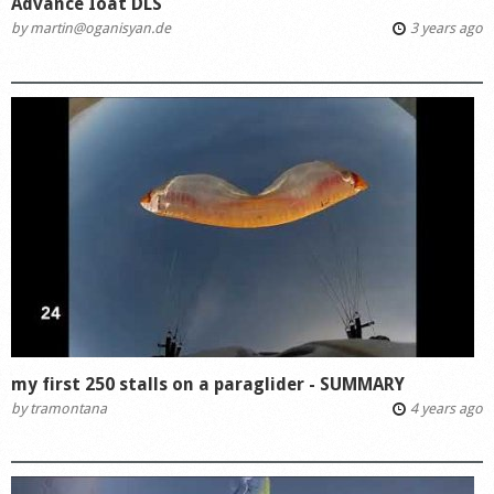
Advance Ioat DLS
by
martin@oganisyan.de
3 years ago
my first 250 stalls on a paraglider - SUMMARY
by
tramontana
4 years ago