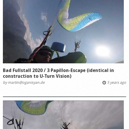
Bad Fullstall 2020 / 3 Papillon-Escape (identical in
construction to U-Turn Vision)
by
martin@oganisyan.de
5 years ago