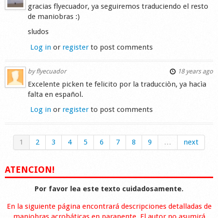
gracias flyecuador, ya seguiremos traduciendo el resto
de maniobras :)
sludos
Log in
or
register
to post comments
by
flyecuador
18 years ago
Excelente picken te felicito por la traducciòn, ya hacìa
falta en español.
Log in
or
register
to post comments
1
2
3
4
5
6
7
8
9
…
next
ATENCION!
Por favor lea este texto cuidadosamente.
En la siguiente página encontrará descripciones detalladas de
maniobras acrobáticas en parapente. El autor no asumirá