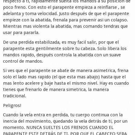
respecto a ti, rapidamente suelta los mandos a su posición de
poco freno. Con esto el parapente empieza a reinflarse , se
adelanta y toma velocidad. Justo después de que el parapente
empieze con la abatida, frenala para prevenir asi un colapso.
Mientras mas violenta la abatida, mas comando tendras que
usar para pararla.
De una perdida estabilizada, es muy facil salir, por que el
parapente esta gentilmente sobre tu cabeza. Solo libera los
mandos rapido, después controla la abatida con un suave
control de mandos.
Si ves que el parapente se abate de manera asimetrica, frena
solo el lado mas rapido (el que esta mas abajo) hasta que el
mas lento acelere y baje hasta el mismo nivel. Hay es cuando
tienes que frenarlo de manera simetrica, la manera
tradicional.
Peligros!
Cuando la vela entra en perdida, tu cuerpo continua con la
inercia del movimiento, quedando la vela detrás de ti, por un
momento. NUNCA SUELTES LOS FRENOS CUANDO EL
PARAPENTE ESTE DETRÁS DE TI, POR QUE EL CABECEO SERA