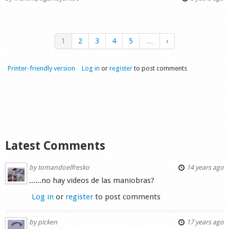
1
2
3
4
5
…
›
Printer-friendly version
Log in
or
register
to post comments
Latest Comments
by
tomandoelfresko
14 years ago
......no hay videos de las maniobras?
Log in
or
register
to post comments
by
picken
17 years ago