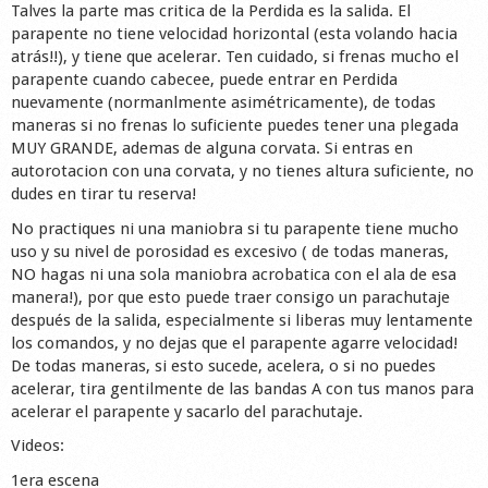
Talves la parte mas critica de la Perdida es la salida. El
parapente no tiene velocidad horizontal (esta volando hacia
atrás!!), y tiene que acelerar. Ten cuidado, si frenas mucho el
parapente cuando cabecee, puede entrar en Perdida
nuevamente (normanlmente asimétricamente), de todas
maneras si no frenas lo suficiente puedes tener una plegada
MUY GRANDE, ademas de alguna corvata. Si entras en
autorotacion con una corvata, y no tienes altura suficiente, no
dudes en tirar tu reserva!
No practiques ni una maniobra si tu parapente tiene mucho
uso y su nivel de porosidad es excesivo ( de todas maneras,
NO hagas ni una sola maniobra acrobatica con el ala de esa
manera!), por que esto puede traer consigo un parachutaje
después de la salida, especialmente si liberas muy lentamente
los comandos, y no dejas que el parapente agarre velocidad!
De todas maneras, si esto sucede, acelera, o si no puedes
acelerar, tira gentilmente de las bandas A con tus manos para
acelerar el parapente y sacarlo del parachutaje.
Videos:
1era escena