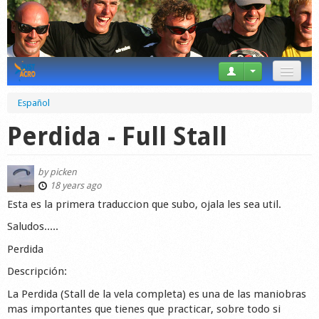
News
Español
Tricks
Perdida - Full Stall
Videos
by
picken
Forum
18 years ago
Esta es la primera traduccion que subo, ojala les sea util.
Startplaces
Saludos.....
Calendar
Perdida
Descripción:
Gear
La Perdida (Stall de la vela completa) es una de las maniobras
Market
mas importantes que tienes que practicar, sobre todo si