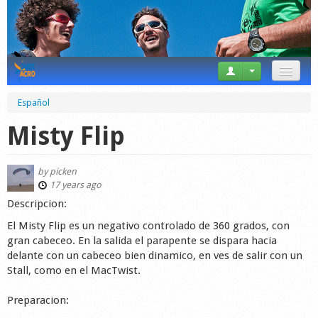
News
Español
Tricks
Misty Flip
Videos
by
picken
Forum
17 years ago
Des­cripcion:
Startplaces
El Misty Flip es un negativo controlado de 360 grados, con
gran cabeceo. En la salida el parapente se dispara hacia
Calendar
delante con un cabeceo bien dinamico, en ves de salir con un
Stall, como en el MacTwist.
Gear
Preparacion:
Market