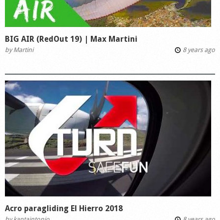
BIG AIR (RedOut 19) | Max Martini
by
Martini
8 years ago
Acro paragliding El Hierro 2018
by
kaptaintonio
8 years ago