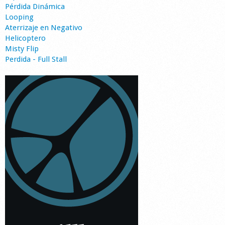
Pérdida Dinámica
Looping
Aterrizaje en Negativo
Helicoptero
Misty Flip
Perdida - Full Stall