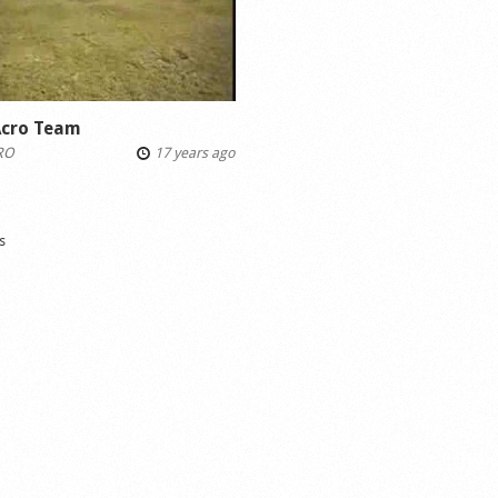
Acro Team
RO
17 years ago
s