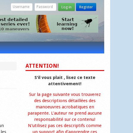
Log in
Register
ATTENTION!
S'il vous plait , lisez ce texte
attentivement!
Sur la page suivante vous trouverez
des descriptions détaillées des
manoeuvres acrobatiques en
parapente. L'auteur ne prend aucune
responsabilité sur ce contenu!
un
N'utilisez pas ces descriptifs comme
 les
un support afin d'apprendre ces