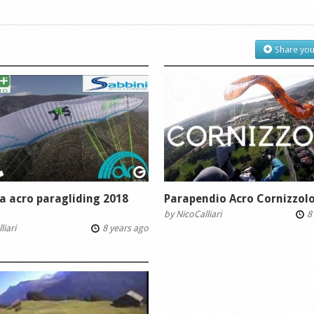
Share you
 acro paragliding 2018
Parapendio Acro Cornizzolo
by
NicoCalliari
8 
liari
8 years ago