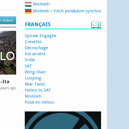
Molineti
Molineti / Pitch pendulum synchro
r Video!
FRANÇAIS
Spirale Engagée
Crevette
Décrochage
Vol arrière
Vrille
SAT
Wing-Over
Looping
-Ita
Mac Twist
years ago
Helico to SAT
Molineti
Posé en Hélico