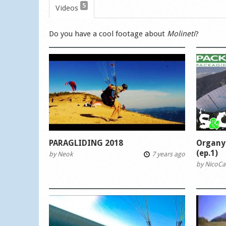
5
Videos
Do you have a cool footage about
Molineti
?
PARAGLIDING 2018
Organya
(ep.1)
by
Neok
7 years ago
by
NicoCal