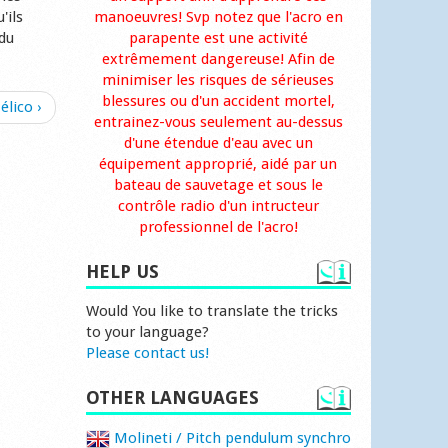
'ils
manoeuvres! Svp notez que l'acro en
 du
parapente est une activité
extrêmement dangereuse! Afin de
minimiser les risques de sérieuses
blessures ou d'un accident mortel,
élico ›
entrainez-vous seulement au-dessus
d'une étendue d'eau avec un
équipement approprié, aidé par un
bateau de sauvetage et sous le
contrôle radio d'un intructeur
professionnel de l'acro!
HELP US
Would You like to translate the tricks
to your language?
Please contact us!
OTHER LANGUAGES
Molineti / Pitch pendulum synchro