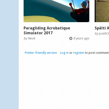
Paragliding Acrobatique
Spälti 
Simulator 2017
by
justAC
by
Neok
8 years ago
Printer-friendly version
Log in
or
register
to post comment