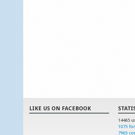
LIKE US ON FACEBOOK
STATI
14465 u
1075 fo
7965 c