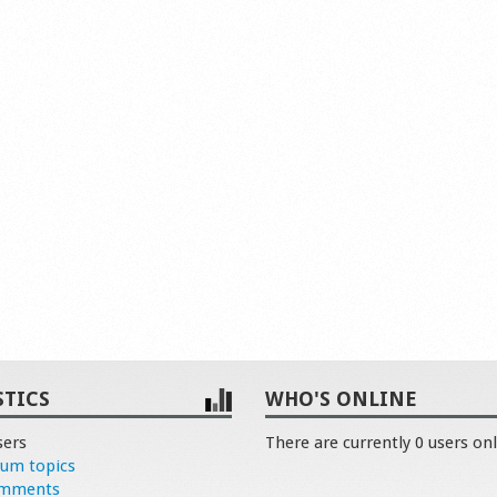
STICS
WHO'S ONLINE
sers
There are currently 0 users onl
rum topics
omments