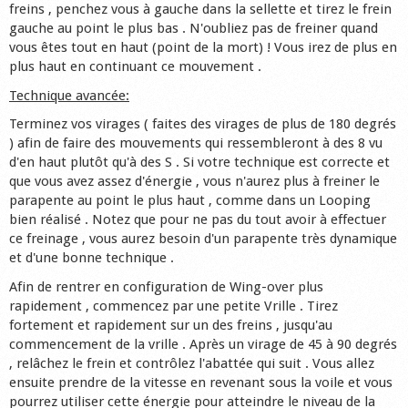
freins , penchez vous à gauche dans la sellette et tirez le frein
gauche au point le plus bas . N'oubliez pas de freiner quand
vous êtes tout en haut (point de la mort) ! Vous irez de plus en
plus haut en continuant ce mouvement .
Technique avancée:
Terminez vos virages ( faites des virages de plus de 180 degrés
) afin de faire des mouvements qui ressembleront à des 8 vu
d'en haut plutôt qu'à des S . Si votre technique est correcte et
que vous avez assez d'énergie , vous n'aurez plus à freiner le
parapente au point le plus haut , comme dans un Looping
bien réalisé . Notez que pour ne pas du tout avoir à effectuer
ce freinage , vous aurez besoin d'un parapente très dynamique
et d'une bonne technique .
Afin de rentrer en configuration de Wing-over plus
rapidement , commencez par une petite Vrille . Tirez
fortement et rapidement sur un des freins , jusqu'au
commencement de la vrille . Après un virage de 45 à 90 degrés
, relâchez le frein et contrôlez l'abattée qui suit . Vous allez
ensuite prendre de la vitesse en revenant sous la voile et vous
pourrez utiliser cette énergie pour atteindre le niveau de la