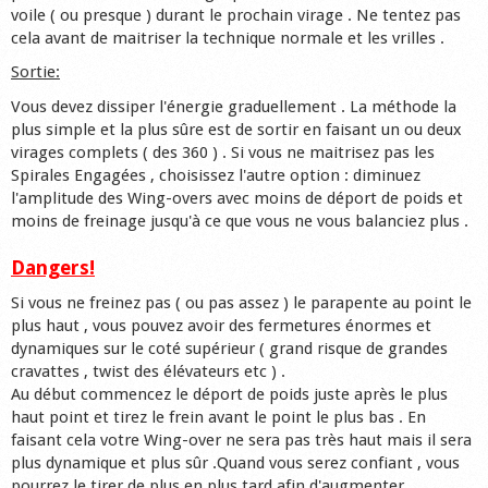
voile ( ou presque ) durant le prochain virage . Ne tentez pas
cela avant de maitriser la technique normale et les vrilles .
Sortie:
Vous devez dissiper l'énergie graduellement . La méthode la
plus simple et la plus sûre est de sortir en faisant un ou deux
virages complets ( des 360 ) . Si vous ne maitrisez pas les
Spirales Engagées , choisissez l'autre option : diminuez
l'amplitude des Wing-overs avec moins de déport de poids et
moins de freinage jusqu'à ce que vous ne vous balanciez plus .
Dangers!
Si vous ne freinez pas ( ou pas assez ) le parapente au point le
plus haut , vous pouvez avoir des fermetures énormes et
dynamiques sur le coté supérieur ( grand risque de grandes
cravattes , twist des élévateurs etc ) .
Au début commencez le déport de poids juste après le plus
haut point et tirez le frein avant le point le plus bas . En
faisant cela votre Wing-over ne sera pas très haut mais il sera
plus dynamique et plus sûr .Quand vous serez confiant , vous
pourrez le tirer de plus en plus tard afin d'augmenter