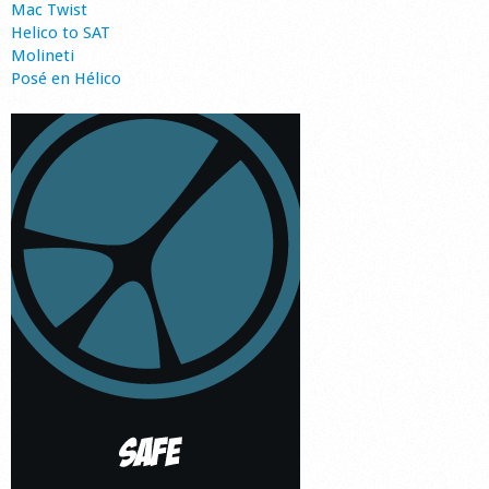
Mac Twist
Helico to SAT
Molineti
Posé en Hélico