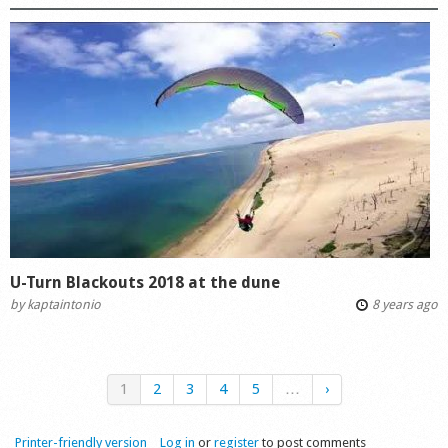
U-Turn Blackouts 2018 at the dune
by
kaptaintonio
8 years ago
1
2
3
4
5
…
›
Printer-friendly version
Log in
or
register
to post comments