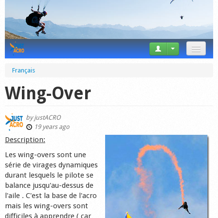
News
Français
Tricks
Wing-Over
Videos
by
justACRO
Forum
19 years ago
Description:
Startplaces
Les wing-overs sont une
série de virages dynamiques
Calendar
durant lesquels le pilote se
balance jusqu'au-dessus de
Gear
l'aile . C'est la base de l'acro
mais les wing-overs sont
Market
difficiles à apprendre ( car