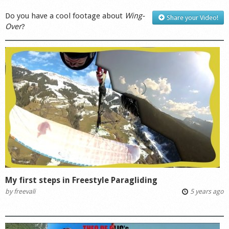
Do you have a cool footage about
Wing-
Share your Video!
Over
?
My first steps in Freestyle Paragliding
by
freevali
5 years ago