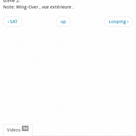
scène 2:
Note: Wing-Over , vue extérieure .
‹ SAT
up
Looping ›
94
Videos