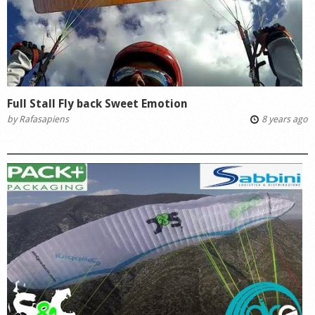
Full Stall Fly back Sweet Emotion
by
Rafasapiens
8 years ago