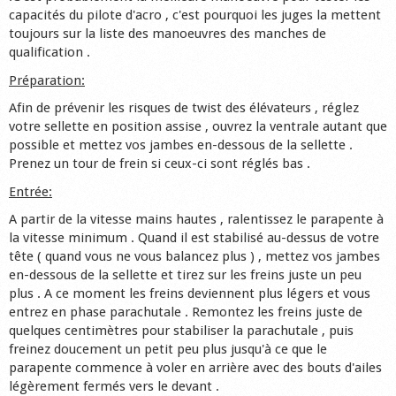
capacités du pilote d'acro , c'est pourquoi les juges la mettent
Shop
toujours sur la liste des manoeuvres des manches de
qualification .
Préparation:
Afin de prévenir les risques de twist des élévateurs , réglez
votre sellette en position assise , ouvrez la ventrale autant que
possible et mettez vos jambes en-dessous de la sellette .
Prenez un tour de frein si ceux-ci sont réglés bas .
Entrée:
A partir de la vitesse mains hautes , ralentissez le parapente à
la vitesse minimum . Quand il est stabilisé au-dessus de votre
tête ( quand vous ne vous balancez plus ) , mettez vos jambes
en-dessous de la sellette et tirez sur les freins juste un peu
plus . A ce moment les freins deviennent plus légers et vous
entrez en phase parachutale . Remontez les freins juste de
quelques centimètres pour stabiliser la parachutale , puis
freinez doucement un petit peu plus jusqu'à ce que le
parapente commence à voler en arrière avec des bouts d'ailes
légèrement fermés vers le devant .