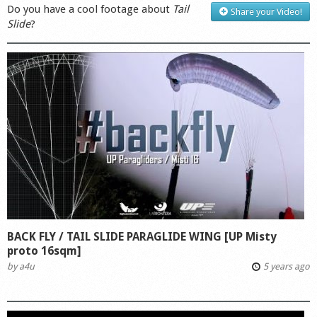
Do you have a cool footage about
Tail
Share your Video!
Slide
?
BACK FLY / TAIL SLIDE PARAGLIDE WING [UP Misty
proto 16sqm]
by
a4u
5 years ago