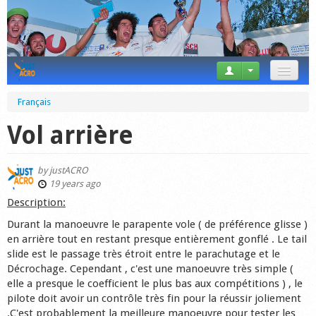
News
Français
Tricks
Vol arrière
Videos
by
justACRO
Forum
19 years ago
Description:
Startplaces
Durant la manoeuvre le parapente vole ( de préférence glisse )
en arrière tout en restant presque entièrement gonflé . Le tail
Calendar
slide est le passage très étroit entre le parachutage et le
Décrochage. Cependant , c'est une manoeuvre très simple (
Gear
elle a presque le coefficient le plus bas aux compétitions ) , le
pilote doit avoir un contrôle très fin pour la réussir joliement
Market
.C'est probablement la meilleure manoeuvre pour tester les