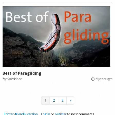
Best of Paragliding
by
SpinVince
8 years ago
1
2
3
›
Printer-friendly version
Log in
or
register
to post comments