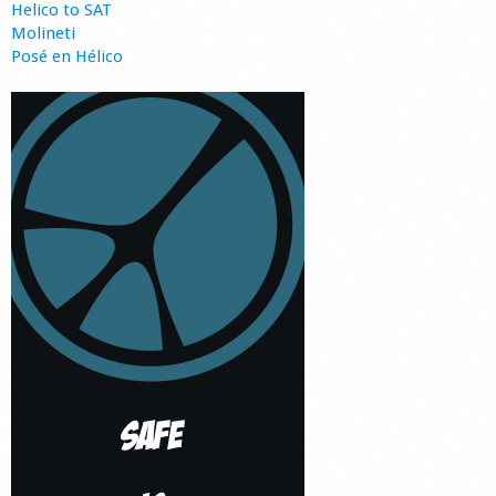
Helico to SAT
Molineti
Posé en Hélico