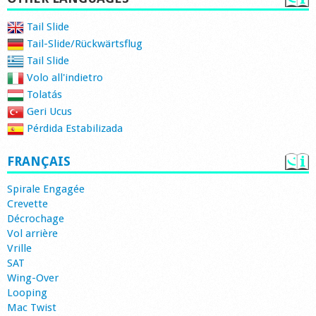
Tail Slide
Tail-Slide/Rückwärtsflug
Tail Slide
Volo all'indietro
Tolatás
Geri Ucus
Pérdida Estabilizada
FRANÇAIS
Spirale Engagée
Crevette
Décrochage
Vol arrière
Vrille
SAT
Wing-Over
Looping
Mac Twist