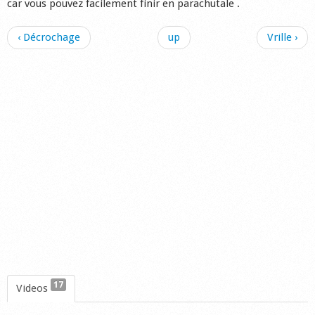
car vous pouvez facilement finir en parachutale .
‹ Décrochage
up
Vrille ›
17
Videos