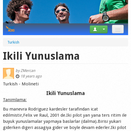
News
Turkish
Tricks
Ikili Yunuslama
Videos
by
ZMercan
Forum
18 years ago
Turkish - Molineti
Startplaces
Ikili Yunuslama
Tanimlama:
Calendar
Bu manevra Rodriguez kardesler tarafindan icat
Gear
edilmistir,Felix ve Raul, 2001 de.Iki pilot yan yana ters ritim ile
buyuk yunuslamalar yapmaya baslarlar (dalma).Birisi yukari
Market
giderken digeri assagiya gider ve boyle devam ederler.Iki pilot