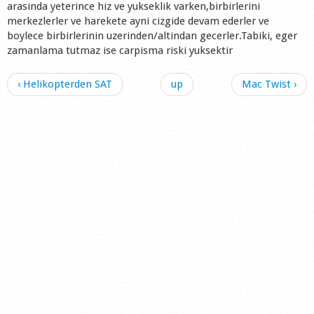
arasinda yeterince hiz ve yukseklik varken,birbirlerini
Shop
merkezlerler ve harekete ayni cizgide devam ederler ve
boylece birbirlerinin uzerinden/altindan gecerler.Tabiki, eger
zamanlama tutmaz ise carpisma riski yuksektir
‹ Helikopterden SAT
up
Mac Twist ›