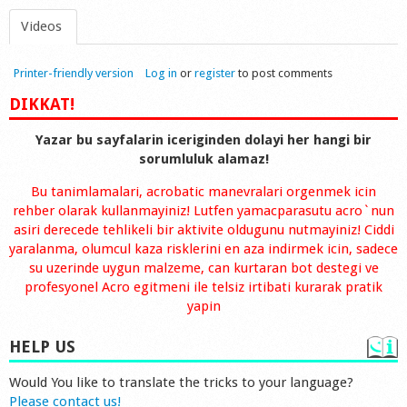
Videos
Printer-friendly version
Log in
or
register
to post comments
DIKKAT!
Yazar bu sayfalarin iceriginden dolayi her hangi bir
sorumluluk alamaz!
Bu tanimlamalari, acrobatic manevralari orgenmek icin
rehber olarak kullanmayiniz! Lutfen yamacparasutu acro`nun
asiri derecede tehlikeli bir aktivite oldugunu nutmayiniz! Ciddi
yaralanma, olumcul kaza risklerini en aza indirmek icin, sadece
su uzerinde uygun malzeme, can kurtaran bot destegi ve
profesyonel Acro egitmeni ile telsiz irtibati kurarak pratik
yapin
HELP US
Would You like to translate the tricks to your language?
Please contact us!