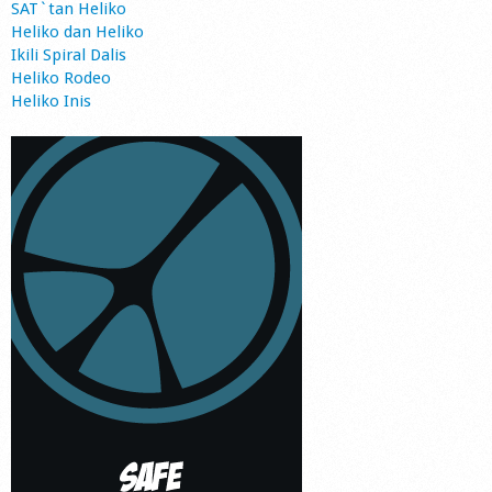
SAT`tan Heliko
Heliko dan Heliko
Ikili Spiral Dalis
Heliko Rodeo
Heliko Inis