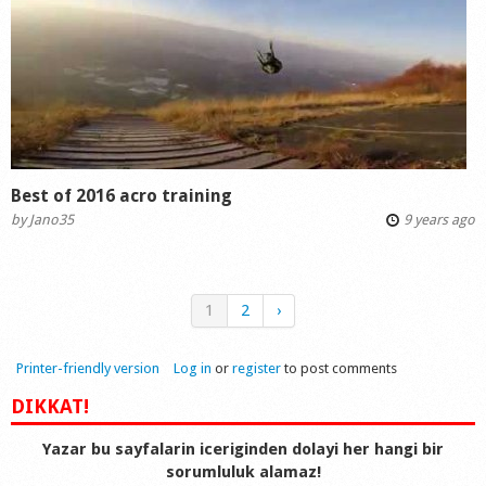
Best of 2016 acro training
by
Jano35
9 years ago
1
2
›
Printer-friendly version
Log in
or
register
to post comments
DIKKAT!
Yazar bu sayfalarin iceriginden dolayi her hangi bir
sorumluluk alamaz!