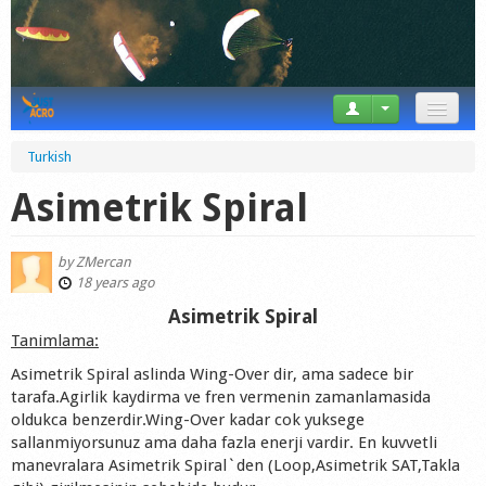
News
Turkish
Tricks
Asimetrik Spiral
Videos
by
ZMercan
Forum
18 years ago
Asimetrik Spiral
Startplaces
Tanimlama:
Calendar
Asimetrik Spiral aslinda Wing-Over dir, ama sadece bir
tarafa.Agirlik kaydirma ve fren vermenin zamanlamasida
Gear
oldukca benzerdir.Wing-Over kadar cok yuksege
sallanmiyorsunuz ama daha fazla enerji vardir. En kuvvetli
Market
manevralara Asimetrik Spiral`den (Loop,Asimetrik SAT,Takla