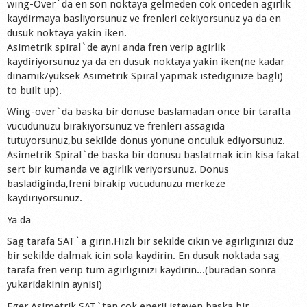
wing-Over`da en son noktaya gelmeden cok onceden agirlik
kaydirmaya basliyorsunuz ve frenleri cekiyorsunuz ya da en
dusuk noktaya yakin iken.
Asimetrik spiral`de ayni anda fren verip agirlik
kaydiriyorsunuz ya da en dusuk noktaya yakin iken(ne kadar
dinamik/yuksek Asimetrik Spiral yapmak istediginize bagli)
to built up).
Wing-over`da baska bir donuse baslamadan once bir tarafta
vucudunuzu birakiyorsunuz ve frenleri assagida
tutuyorsunuz,bu sekilde donus yonune onculuk ediyorsunuz.
Asimetrik Spiral`de baska bir donusu baslatmak icin kisa fakat
sert bir kumanda ve agirlik veriyorsunuz. Donus
basladiginda,freni birakip vucudunuzu merkeze
kaydiriyorsunuz.
Ya da
Sag tarafa SAT`a girin.Hizli bir sekilde cikin ve agirliginizi duz
bir sekilde dalmak icin sola kaydirin. En dusuk noktada sag
tarafa fren verip tum agirliginizi kaydirin...(buradan sonra
yukaridakinin aynisi)
Eger Asimetrik SAT`tan cok enerji isteyen baska bir