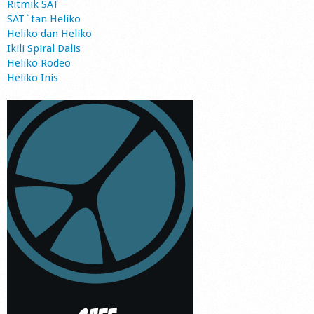
Ritmik SAT
SAT`tan Heliko
Heliko dan Heliko
Ikili Spiral Dalis
Heliko Rodeo
Heliko Inis