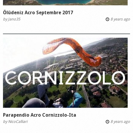
Ölüdeniz Acro Septembre 2017
by
Jano35
8 years ago
Parapendio Acro Cornizzolo-Ita
by
NicoCalliari
8 years ago