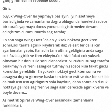
gibi) girilmesinin sebebide budur.
Shop
Giris:
buyuk Wing-Over lar yapmaya baslayin, iyi hissetmeye
basladiginda ve zamanlama dogru oldugunda,hareketi sadece
bir tarafa yapmaya donus yonunu degistirmeden devam
edin(bizim durumumuzda sag tarafa):
En son saga Wing-Over`da en yuksek noktayi gectikten
sonra,sol tarafa agirlik kaydirarak duz ve esit bir dalis icin
ayarlamalar yapin. Kanadin tam altina geldiginiz anda saga
cok fazla agirlik ve fren ekleyin.Cok hizli fakat cok yuksek
olmayan bir donus ile sonuclanacaktir. Vucudunuzu sag tarafta
birakmayin ve freni assagida tutmayin,sadece kisa fakat guclu
komutlar gereklidir. En yuksek noktayi gectikten sonra ve
assagiya dogru gitmeye baslarken,tekrar esit ve duz bir sekilde
dalmak icin icin agirliginizi sola kaydirin, daha sonra en dusuk
noktaya gelince sag fren ve saga asiri derecede agirlik verin ve
boyle devam...
Asimetrik Spiral ve Wing-Over arasindaki zamanlama
farkliliklari: