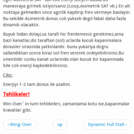
manevraya girmek istiyorsaniz (Loop,Asimetrik SAT vb.) En alt
noktaya gelmeden once agirlik kaydirip fren vermeye baslayin.
Bu sekilde Asimetrik donus cok yuksek degil fakat daha fazla
dinamik olacaktir.
Buyuk hidan dolayi,us tarafi hic frenlemeniz gerekmez,ama
bazi kanatlar,dis taraftan (sol) uclarda kucuk kapanmalara
donusler sirasinda yatkinlardir. bunu yukariya dogru
sallandiktan sonra biraz sol fren vererek onleyebilirsiniz.Bu
onemlidir cunku kanat uclarinda olan kucuk bir kapanmada
bile cok enerji kaybedebilirsiniz.
Ciks:
Enerjiyi 1-2 tam donus ile azaltin.
Tehlikeler!
Win-Over`in tum tehlikeleri, zamanlama kotu ise,kapanmalar
kravatlar gibi.
‹ Wing-Over
up
Dynamic Full Stall ›