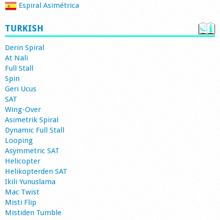
Espiral Asimétrica
TURKISH
Derin Spiral
At Nali
Full Stall
Spin
Geri Ucus
SAT
Wing-Over
Asimetrik Spiral
Dynamic Full Stall
Looping
Asymmetric SAT
Helicopter
Helikopterden SAT
Ikili Yunuslama
Mac Twist
Misti Flip
Mistiden Tumble