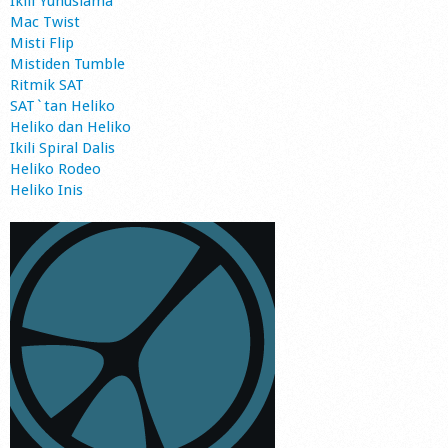
Ikili Yunuslama
Mac Twist
Misti Flip
Mistiden Tumble
Ritmik SAT
SAT`tan Heliko
Heliko dan Heliko
Ikili Spiral Dalis
Heliko Rodeo
Heliko Inis