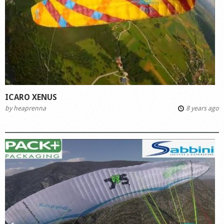
ICARO XENUS
by
heaprenna
8 years ago