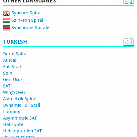
OTHER LANGUAGES
Synchro Spiral
Szinkron Spirál
Synchrone Spirale
TURKISH
Derin Spiral
At Nali
Full Stall
Spin
Geri Ucus
SAT
Wing-Over
Asimetrik Spiral
Dynamic Full Stall
Looping
Asymmetric SAT
Helicopter
Helikopterden SAT