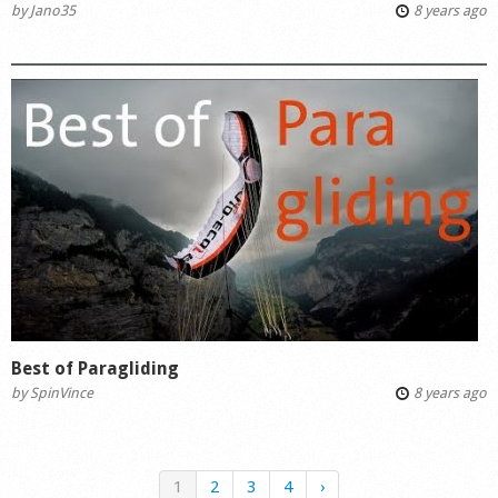
by
Jano35
8 years ago
Best of Paragliding
by
SpinVince
8 years ago
1
2
3
4
›