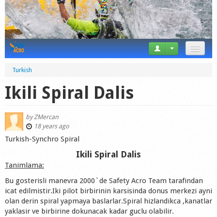
News
Turkish
Tricks
Ikili Spiral Dalis
Videos
by
ZMercan
Forum
18 years ago
Turkish-Synchro Spiral
Startplaces
Ikili Spiral Dalis
Tanimlama:
Calendar
Bu gosterisli manevra 2000`de Safety Acro Team tarafindan
Gear
icat edilmistir.Iki pilot birbirinin karsisinda donus merkezi ayni
olan derin spiral yapmaya baslarlar.Spiral hizlandikca ,kanatlar
Market
yaklasir ve birbirine dokunacak kadar guclu olabilir.