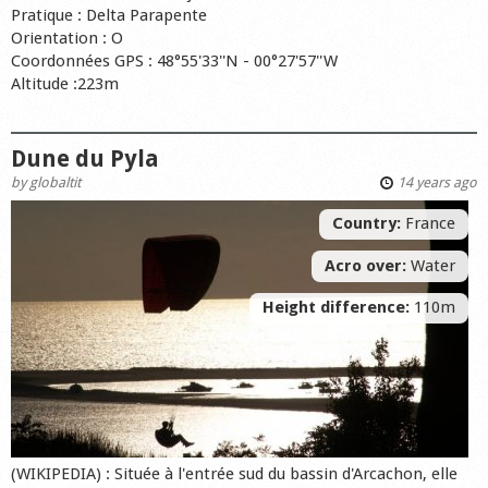
Pratique : Delta Parapente
Orientation : O
Coordonnées GPS : 48°55'33''N - 00°27'57''W
Altitude :223m
Dune du Pyla
by
globaltit
14 years ago
Country:
France
Acro over:
Water
Height difference:
110m
(WIKIPEDIA) : Située à l'entrée sud du bassin d'Arcachon, elle