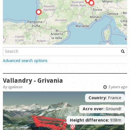
Shop
Show
Advanced search options
Vallandry - Grivania
by
sgalasso
3 years ago
Country:
France
Acro over:
Ground!
Height difference:
938m