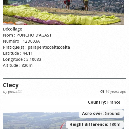
Décollage
Nom : PUNCHO D'AGAST
Numéro : 12D003A
Pratique(s) : parapente;delta;delta
Latitude : 44.11
Longitude : 3.10083
Altitude : 820m
Clecy
by
globaltit
14 years ago
Country:
France
Acro over:
Ground!
Height difference:
180m