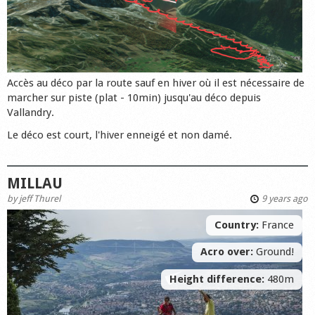
Accès au déco par la route sauf en hiver où il est nécessaire de
marcher sur piste (plat - 10min) jusqu'au déco depuis
Vallandry.
Le déco est court, l'hiver enneigé et non damé.
MILLAU
by
jeff Thurel
9 years ago
Country:
France
Acro over:
Ground!
Height difference:
480m