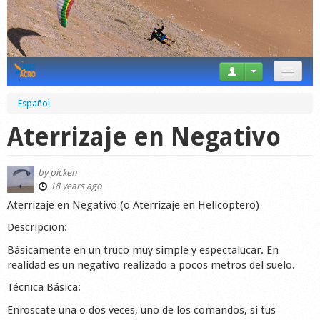
News
Español
Tricks
Aterrizaje en Negativo
Videos
by
picken
Forum
18 years ago
Aterrizaje en Negativo (o Aterrizaje en Helicoptero)
Startplaces
Descripcion:
Calendar
Básicamente en un truco muy simple y espectalucar. En
realidad es un negativo realizado a pocos metros del suelo.
Gear
Técnica Básica:
Market
Enroscate una o dos veces, uno de los comandos, si tus