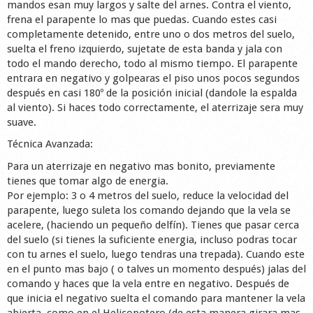
mandos esan muy largos y salte del arnes. Contra el viento,
Shop
frena el parapente lo mas que puedas. Cuando estes casi
completamente detenido, entre uno o dos metros del suelo,
suelta el freno izquierdo, sujetate de esta banda y jala con
todo el mando derecho, todo al mismo tiempo. El parapente
entrara en negativo y golpearas el piso unos pocos segundos
después en casi 180º de la posición inicial (dandole la espalda
al viento). Si haces todo correctamente, el aterrizaje sera muy
suave.
Técnica Avanzada:
Para un aterrizaje en negativo mas bonito, previamente
tienes que tomar algo de energia.
Por ejemplo: 3 o 4 metros del suelo, reduce la velocidad del
parapente, luego suleta los comando dejando que la vela se
acelere, (haciendo un pequeño delfín). Tienes que pasar cerca
del suelo (si tienes la suficiente energia, incluso podras tocar
con tu arnes el suelo, luego tendras una trepada). Cuando este
en el punto mas bajo ( o talves un momento después) jalas del
comando y haces que la vela entre en negativo. Después de
que inicia el negativo suelta el comando para mantener la vela
abierta, como en el Helicopotero (de esta manera girara mas