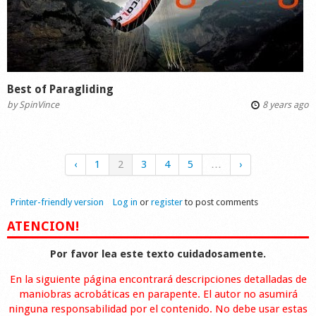
Best of Paragliding
by
SpinVince
8 years ago
‹
1
2
3
4
5
…
›
Printer-friendly version
Log in
or
register
to post comments
ATENCION!
Por favor lea este texto cuidadosamente.
En la siguiente página encontrará descripciones detalladas de
maniobras acrobáticas en parapente. El autor no asumirá
ninguna responsabilidad por el contenido. No debe usar estas