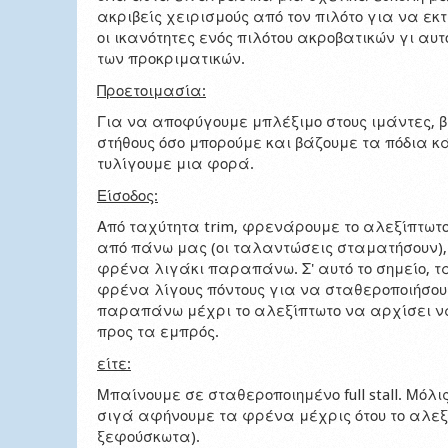
ακριβείς χειρισμούς από τον πιλότο για να ε
οι ικανότητες ενός πιλότου ακροβατικών γι αυ
των προκριματικών.
Προετοιμασία:
Για να αποφύγουμε μπλέξιμο στους ιμάντες, β
στήθους όσο μπορούμε και βάζουμε τα πόδια 
τυλίγουμε μια φορά.
Είσοδος:
Από ταχύτητα trim, φρενάρουμε το αλεξίπτωτο
από πάνω μας (οι ταλαντώσεις σταματήσουν),
φρένα λιγάκι παραπάνω. Σ' αυτό το σημείο, 
φρένα λίγους πόντους για να σταθεροποιήσουμ
παραπάνω μέχρι το αλεξίπτωτο να αρχίσει να
προς τα εμπρός.
είτε:
Μπαίνουμε σε σταθεροποιημένο full stall. Μόλ
σιγά αφήνουμε τα φρένα μέχρις ότου το αλεξί
ξεφούσκωτα).