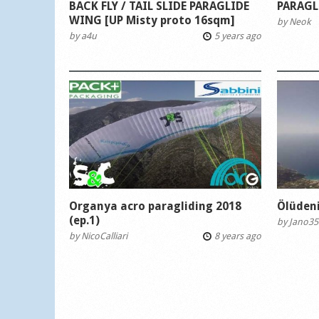
BACK FLY / TAIL SLIDE PARAGLIDE
PARAGL
WING [UP Misty proto 16sqm]
by
Neok
by
a4u
5 years ago
Organya acro paragliding 2018
Ölüden
(ep.1)
by
Jano35
by
NicoCalliari
8 years ago