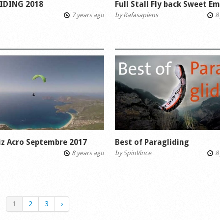
IDING 2018
Full Stall Fly back Sweet E
7 years ago
by
Rafasapiens
8 
iz Acro Septembre 2017
Best of Paragliding
8 years ago
by
SpinVince
8 
1
2
3
›