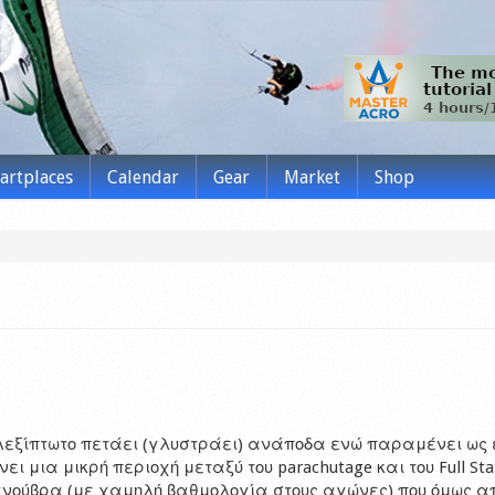
tartplaces
Calendar
Gear
Market
Shop
λεξίπτωτο πετάει (γλυστράει) ανάποδα ενώ παραμένει ως ε
ι μια μικρή περιοχή μεταξύ του parachutage και του Full Stal
ανούβρα (με χαμηλή βαθμολογία στους αγώνες) που όμως α