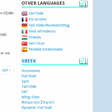
OTHER LANGUAGES
ν έξοδο
Tail Slide
Vol arrière
Tail-Slide/Rückwärtsflug
Volo all'indietro
all.
Tolatás
Geri Ucus
Pérdida Estabilizada
λα να
GREEK
SAT ›
Horseshoe
Full Stall
Spin
Tail Slide
SAT
Wing-Over
Ασύμετρο Σπιράλ
Dynamic Full Stall