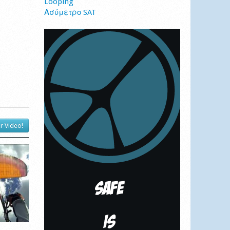
Looping
Ασύμετρο SAT
r Video!