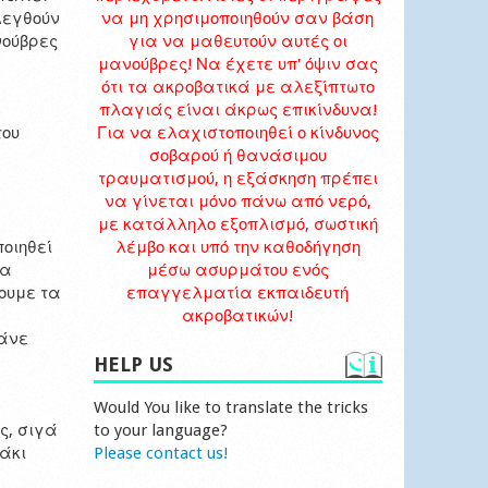
λεγθούν
να μη χρησιμοποιηθούν σαν βάση
νούβρες
για να μαθευτούν αυτές οι
μανούβρες! Να έχετε υπ' όψιν σας
ότι τα ακροβατικά με αλεξίπτωτο
πλαγιάς είναι άκρως επικίνδυνα!
του
Για να ελαχιστοποιηθεί ο κίνδυνος
σοβαρού ή θανάσιμου
τραυματισμού, η εξάσκηση πρέπει
να γίνεται μόνο πάνω από νερό,
με κατάλληλο εξοπλισμό, σωστική
οιηθεί
λέμβο και υπό την καθοδήγηση
τα
μέσω ασυρμάτου ενός
ουμε τα
επαγγελματία εκπαιδευτή
ακροβατικών!
τάνε
HELP US
Would You like to translate the tricks
ς, σιγά
to your language?
άκι
Please contact us!