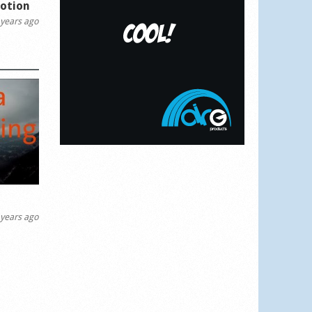
motion
years ago
years ago