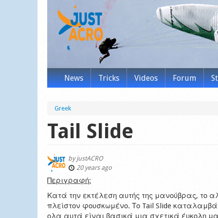
News
Tricks
Videos
Forum
S
Greek
Tail Slide
by
justACRO
20 years ago
Περιγραφή:
Κατά την εκτέλεση αυτής της μανούβρας, το α
πλείστον φουσκωμένο. Το Tail Slide καταλαμβάνε
ολα αυτά είναι βασικά μια σχετικά έυκολη μ