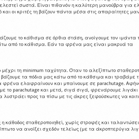
κτελεστεί σωστά. Είναι πιθανόν η καλύτερη μανούβρα για ε
τό και οι κριτές τη βάζουν πάντα μέσα στις απαραίτητες μα
άζουμε το κάθισμα σε όρθια στάση, ανοίγουμε τον ιμάντα 
κάτω από το κάθισμα. Εάν τα φρένα μας είναι μακρυά τα
 μέχρι τη minimum ταχύτητα. Όταν το αλεξίπτωτο σταθεροπ
 βάζουμε τα πόδια μας κάτω από το κάθσιμα και τραβάμε 
τα φρένα ελαφραίνουν και μπαίνουμε σε parachutage. Αφήν
ε το parachutage και μετά, σιγά σιγά, φρενάρουμε λιγάκι
 λυστράει προς τα πίσω με τις άκρες ξεφούσκωτες να κοι
ις η κάθοδος σταθεροποιηθεί, χωρίς στροφές και ταλαντώσει
πτωτο να ανοίξει σχεδόν τελείως (με τα άκροπτερύγια λιγ