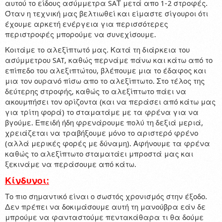
αυτού το είδους ασύμμετρα SAΤ μετά απο 1-2 στροφές.
Όταν η τεχνική μας βελτιωθεί και είμαστε σίγουροι ότι
έχουμε αρκετή ενέργεια για περισσότερες
περιστροφές μπορούμε να συνεχίσουμε.
Κοιτάμε το αλεξίπτωτό μας. Κατά τη διάρκεια του
ασύμμετρου SAT, καθώς περνάμε πάνω και κάτω από το
επίπεδο του αλεξιπτώτου, βλέπουμε μια το έδαφος και
μια τον ουρανό πίσω απο το αλεξίπτωτο. Στο τέλος της
δεύτερης στροφής, καθώς το αλεξίπτωτο πάει να
ακουμπήσει τον ορίζοντα (και να περάσει από κάτω μας
για τρίτη φορά) το σταματάμε με τα φρένα για να
βγούμε. Επειδή ήδη φρενάρουμε πολύ τη δεξιά μεριά,
χρειάζεται να τραβήξουμε μόνο το αριστερό φρένο
(αλλά μερικές φορές με δύναμη). Αφήνουμε τα φρένα
καθώς το αλεξίπτωτο σταματάει μπροστά μας και
ξεκινάμε να περάσουμε από κάτω.
Κίνδυνοι:
Το πιο σημαντικό είναι ο σωστός χρονισμός στην έξοδο.
Δεν πρέπει να δοκιμάσουμε αυτή τη μανούβρα εάν δε
μπρούμε να φανταστούμε πεντακάθαρα τι θα δούμε