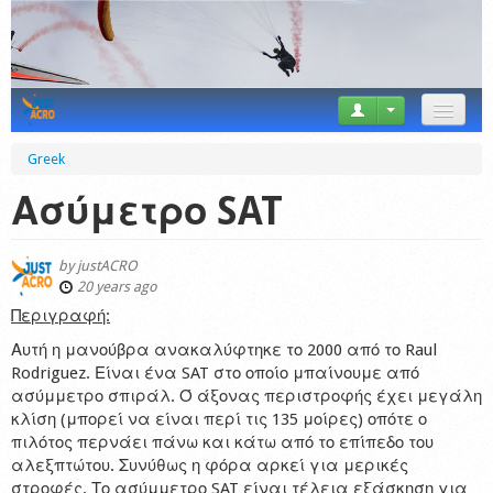
News
Greek
Tricks
Ασύμετρο SAT
Videos
by
justACRO
Forum
20 years ago
Περιγραφή:
Startplaces
Αυτή η μανούβρα ανακαλύφτηκε το 2000 από το Raul
Rodriguez. Είναι ένα SAT στο οποίο μπαίνουμε από
Calendar
ασύμμετρο σπιράλ. Ό άξονας περιστροφής έχει μεγάλη
κλίση (μπορεί να είναι περί τις 135 μοίρες) οπότε ο
Gear
πιλότος περνάει πάνω και κάτω από το επίπεδο του
αλεξπτώτου. Συνύθως η φόρα αρκεί για μερικές
Market
στροφές. Το ασύμμετρο SAT είναι τέλεια εξάσκηση για