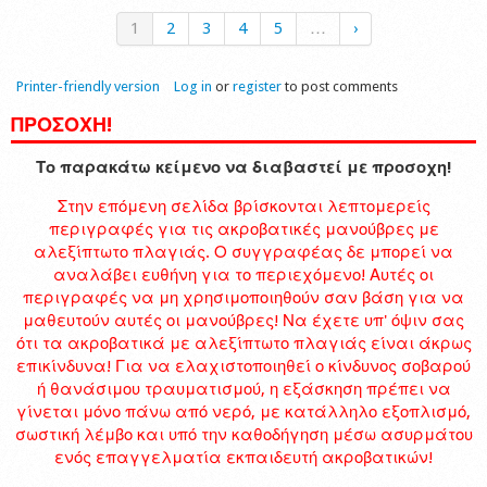
1
2
3
4
5
…
›
Printer-friendly version
Log in
or
register
to post comments
ΠΡΟΣΟΧΗ!
Το παρακάτω κείμενο να διαβαστεί με προσοχη!
Στην επόμενη σελίδα βρίσκονται λεπτομερείς
περιγραφές για τις ακροβατικές μανούβρες με
αλεξίπτωτο πλαγιάς. Ο συγγραφέας δε μπορεί να
αναλάβει ευθήνη για το περιεχόμενο! Αυτές οι
περιγραφές να μη χρησιμοποιηθούν σαν βάση για να
μαθευτούν αυτές οι μανούβρες! Να έχετε υπ' όψιν σας
ότι τα ακροβατικά με αλεξίπτωτο πλαγιάς είναι άκρως
επικίνδυνα! Για να ελαχιστοποιηθεί ο κίνδυνος σοβαρού
ή θανάσιμου τραυματισμού, η εξάσκηση πρέπει να
γίνεται μόνο πάνω από νερό, με κατάλληλο εξοπλισμό,
σωστική λέμβο και υπό την καθοδήγηση μέσω ασυρμάτου
ενός επαγγελματία εκπαιδευτή ακροβατικών!