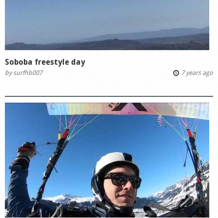
Soboba freestyle day
by
surfhb007
7 years ago