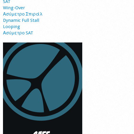
SAT
Wing-Over
Ασύμετρο Σπιράλ
Dynamic Full Stall
Looping
Ασύμετρο SAT