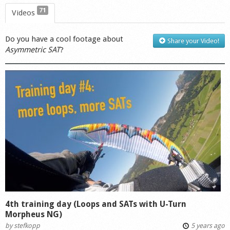
71
Videos
Do you have a cool footage about
Share your Video!
Asymmetric SAT
?
4th training day (Loops and SATs with U-Turn
Morpheus NG)
by
stefkopp
5 years ago