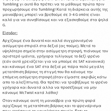
Tumbling γι αυτό θα πρέπει να το μάθουμε πρώτα πριν
Shop
προχωρήσουμε στο Tumbling! Κατά τη διάρκεια αυτής της
μανούβρας μπορεί να βρεθούμε σε 3-4 G οπότε είναι
καλό για να συνηθίσουμε και να εξασκηθούμε στα ψηλά
G.
Είσοδος:
Αρχίζουμε ένα δυνατό και καλά συγχρονισμένο
ασύμμετρο σπιράλ στα δεξιά (ας πούμε). Μετά το
υψηλότερο σημείο στην ασύμμετρη στροφή, πιάνουμε τον
αριστερό ιμάντα, γρήγορα τυλίγουμε το δεξί φρένο
(εάν αυτό χρειάζεται για να μπούμε σε SAT κανονικά)
και κάνουμε ένα SAT στα δεξιά με πάρα πολύ μεγάλη
μετατόπιση βάρους τη στιγμή που θα κάναμε την
επόμενη ασύμετρη στροφή (όταν είμαστε ακριβώς κάτω
απο το αλεξίπτωτο). Θα πρέπει να τραβήξουμε το φρένο
γρήγορα και δυνατά αλλα να προσέξουμε να μην
κάνουμε McTwist κατά λάθος!
Όταν κάνουμε αυτή τη μανούβρα για πρώτη φορά
αρχίζουμε τη μετατόπιση βάρους και το φρενάρισμα
πριν φτάσουμε το χαμηλότερο σημείο. Έτσι το