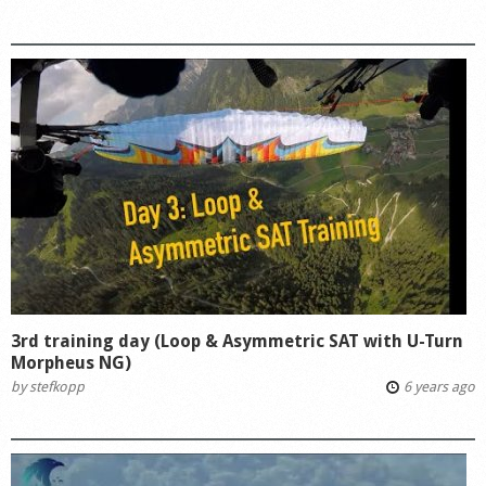
3rd training day (Loop & Asymmetric SAT with U-Turn
Morpheus NG)
by
stefkopp
6 years ago