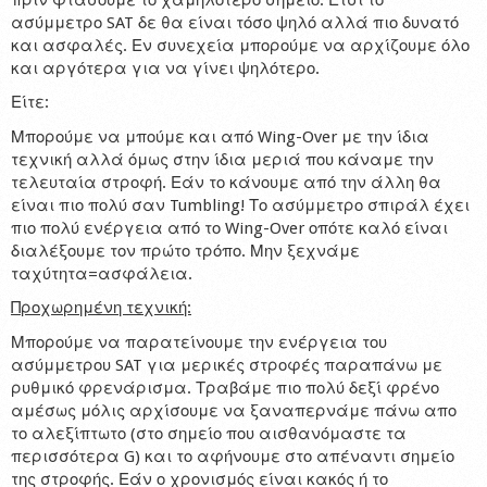
ασύμμετρο SAT δε θα είναι τόσο ψηλό αλλά πιο δυνατό
και ασφαλές. Εν συνεχεία μπορούμε να αρχίζουμε όλο
και αργότερα για να γίνει ψηλότερο.
Είτε:
Μπορούμε να μπούμε και από Wing-Over με την ίδια
τεχνική αλλά όμως στην ίδια μεριά που κάναμε την
τελευταία στροφή. Εάν το κάνουμε από την άλλη θα
είναι πιο πολύ σαν Tumbling! Το ασύμμετρο σπιράλ έχει
πιο πολύ ενέργεια από το Wing-Over οπότε καλό είναι
διαλέξουμε τον πρώτο τρόπο. Μην ξεχνάμε
ταχύτητα=ασφάλεια.
Προχωρημένη τεχνική:
Μπορούμε να παρατείνουμε την ενέργεια του
ασύμμετρου SAT για μερικές στροφές παραπάνω με
ρυθμικό φρενάρισμα. Τραβάμε πιο πολύ δεξί φρένο
αμέσως μόλις αρχίσουμε να ξαναπερνάμε πάνω απο
το αλεξίπτωτο (στο σημείο που αισθανόμαστε τα
περισσότερα G) και το αφήνουμε στο απέναντι σημείο
της στροφής. Εάν ο χρονισμός είναι κακός ή το