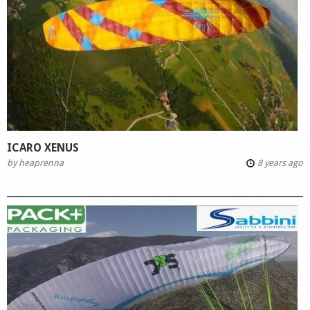
ICARO XENUS
by
heaprenna
8 years ago