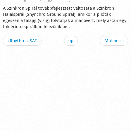
Shop
A Szinkron Spirál továbbfejlesztett változata a Szinkron
Halálspirál (Shynchro Ground Spiral), amikor a pilóták
egészen a talajig (vízig) folytatják a manővert, mely aztán egy
földérintő spirálban fejeződik be…
‹ Rhythmic SAT
up
Molineti ›