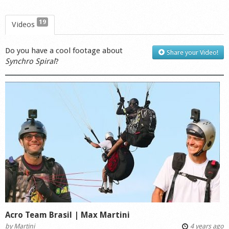
19
Videos
Do you have a cool footage about
Share your Video!
Synchro Spiral
?
Acro Team Brasil | Max Martini
by
Martini
4 years ago