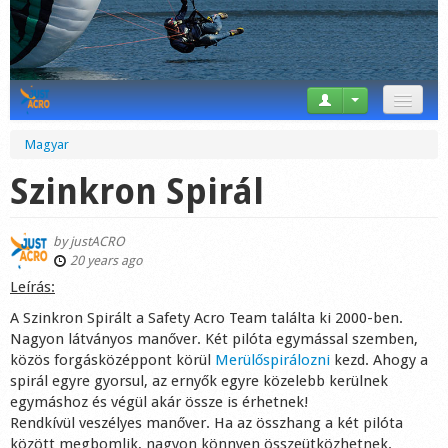
News
Magyar
Tricks
Szinkron Spirál
Videos
by
justACRO
Forum
20 years ago
Leírás:
Startplaces
A Szinkron Spirált a Safety Acro Team találta ki 2000-ben.
Nagyon látványos manőver. Két pilóta egymással szemben,
Calendar
közös forgásközéppont körül
Merülőspirálozni
kezd. Ahogy a
spirál egyre gyorsul, az ernyők egyre közelebb kerülnek
Gear
egymáshoz és végül akár össze is érhetnek!
Rendkívül veszélyes manőver. Ha az összhang a két pilóta
Market
között megbomlik, nagyon könnyen összeütközhetnek.