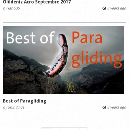
Ölüdeniz Acro Septembre 2017
by
Jano35
8 years ago
Best of Paragliding
by
SpinVince
8 years ago