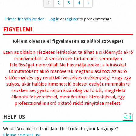
1
2
3
4
›
Printer-friendly version
Log in
or
register
to post comments
FIGYELEM!
Kérem olvassa el figyelmesen az alábbi szöveget!
Ezen az oldalon részletes leírásokat találhat a siklóernyős akró
manőverekről. A szerző ezek tartalmáért semmilyen
felelősséget nem vállal! Ne használja ezeket a leírásokat
útmutatóként akró manőverek megtanulásához! Az akró
siklóernyőzés egy rendkívül veszélyes tevékenység! Hogy egy
súlyos, akár halálos kimenetelű baleset esélyét minimálisra
csökkentse, gyakoroljon kizárólag víz fölött, megfelelő
állapotú felszereléssel, mentőcsónak biztosítással, egy
professzionális akró oktató rádióirányítása mellett!
HELP US
Would You like to translate the tricks to your language?
Please contact us!