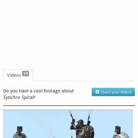
Shop
19
Videos
Do you have a cool footage about
Share your Video!
Synchro Spiral
?