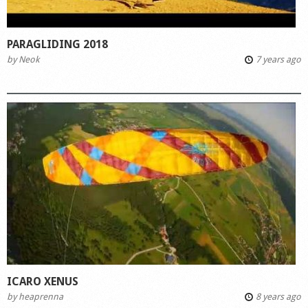
PARAGLIDING 2018
by
Neok
7 years ago
ICARO XENUS
by
heaprenna
8 years ago