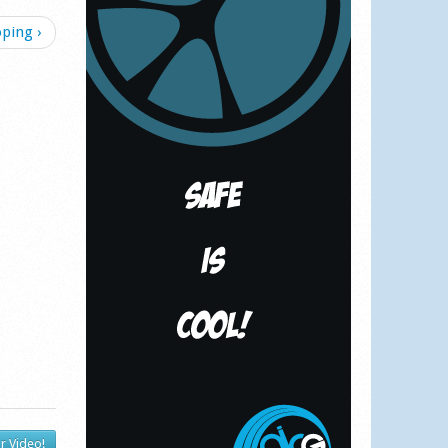
ping ›
r Video!