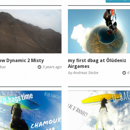
low Dynamic 2 Misty
my first dbag at Ölüdeniz
Airgames
bas
5 years ago
by
Andreas Stolze
6 