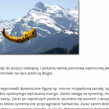
ż do pozycji siedzącej, i poluźnij taśmę piersiową najmocniej jak
terówki na ręce jeżeli są długie.
 wyprowadź dynamicznie figurę np. mocno rozpędzoną spiralę, sp
bez spokojnego wytracania energii. Zwróć uwagę na symetrię, mu
zaszy. Zaraz po najniższym punkcie zaczniesz się wznosić z dosy
z lekkie symetryczne przyciągnięcie hamulców. Zaraz zanim dole
 maxa i przeciągnij skrzydło ile sie da. W tym momencie doświad