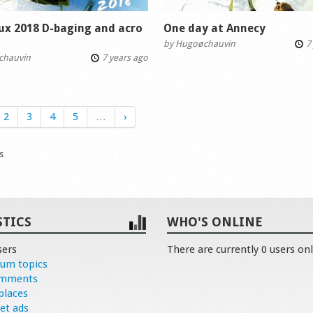
x 2018 D-baging and acro
One day at Annecy
by
Hugoøchauvin
7 
chauvin
7 years ago
2
3
4
5
…
›
s
STICS
WHO'S ONLINE
sers
There are currently 0 users onl
rum topics
omments
places
et ads