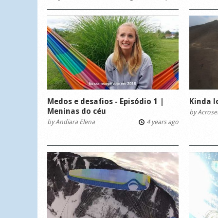
Medos e desafios - Episódio 1 |
Kinda 
Meninas do céu
by
Acrose
by
Andiara Elena
4 years ago