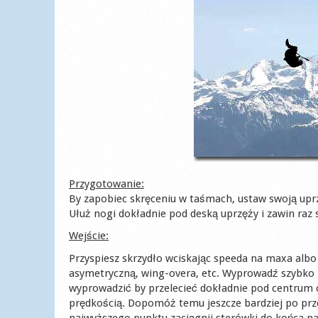
Przygotowanie:
By zapobiec skręceniu w taśmach, ustaw swoją uprzą
Ułuż nogi dokładnie pod deską uprzęży i zawin raz s
Wejście:
Przyspiesz skrzydło wciskając speeda na maxa albo
asymetryczną, wing-overa, etc. Wyprowadź szybko 
wyprowadzić by przelecieć dokładnie pod centrum c
prędkością. Dopomóż temu jeszcze bardziej po prze
najwyższego punktu zaciągnij sterówki do końca na