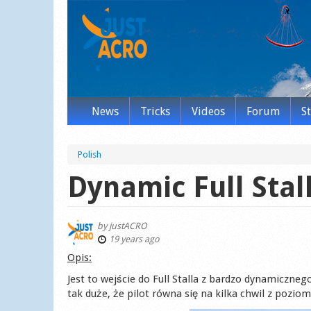
News
Tricks
Videos
Forum
S
Polish
Dynamic Full Stal
by
justACRO
19 years ago
Opis:
Jest to wejście do Full Stalla z bardzo dynamiczneg
tak duże, że pilot równa się na kilka chwil z pozio