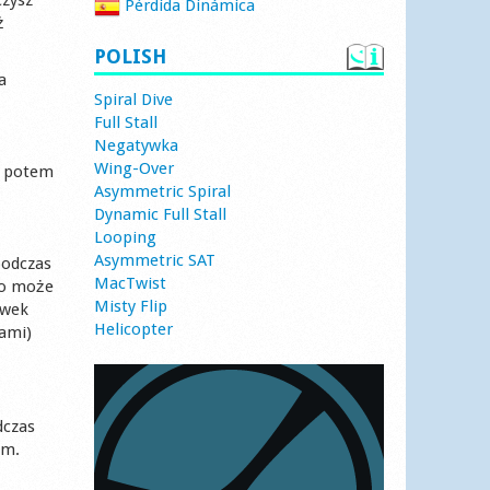
Pérdida Dinámica
ż
POLISH
a
Spiral Dive
Full Stall
Negatywka
Wing-Over
, potem
Asymmetric Spiral
Dynamic Full Stall
Looping
Asymmetric SAT
podczas
MacTwist
 co może
Misty Flip
ówek
Helicopter
cami)
dczas
em.