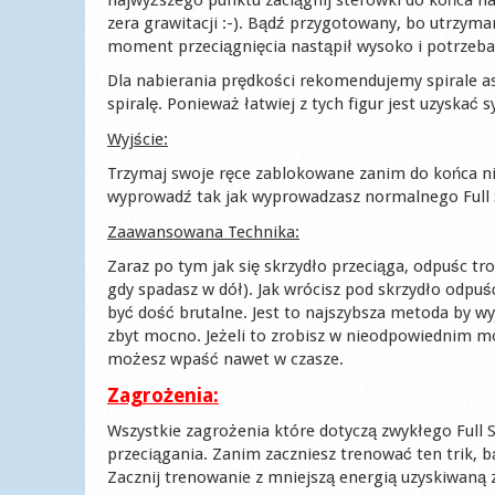
zera grawitacji :-). Bądź przygotowany, bo utrzy
moment przeciągnięcia nastąpił wysoko i potrzeba
Dla nabierania prędkości rekomendujemy spirale 
spiralę. Ponieważ łatwiej z tych figur jest uzyska
Wyjście:
Trzymaj swoje ręce zablokowane zanim do końca nie 
wyprowadź tak jak wyprowadzasz normalnego Full S
Zaawansowana Technika:
Zaraz po tym jak się skrzydło przeciąga, odpuśc tr
gdy spadasz w dół). Jak wrócisz pod skrzydło odpuś
być dość brutalne. Jest to najszybsza metoda by wy
zbyt mocno. Jeżeli to zrobisz w nieodpowiednim mo
możesz wpaść nawet w czasze.
Zagrożenia:
Wszystkie zagrożenia które dotyczą zwykłego Full 
przeciągania. Zanim zaczniesz trenować ten trik, b
Zacznij trenowanie z mniejszą energią uzyskiwaną 