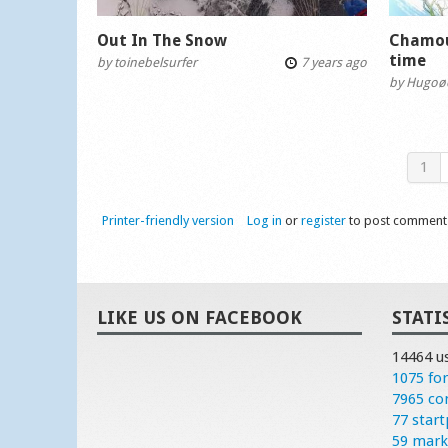
Out In The Snow
Chamou
time
by
toinebelsurfer
7 years ago
by
Hugoø
1
Printer-friendly version
Log in
or
register
to post comment
LIKE US ON FACEBOOK
STATI
14464 u
1075 fo
7965 c
77 start
59 mark