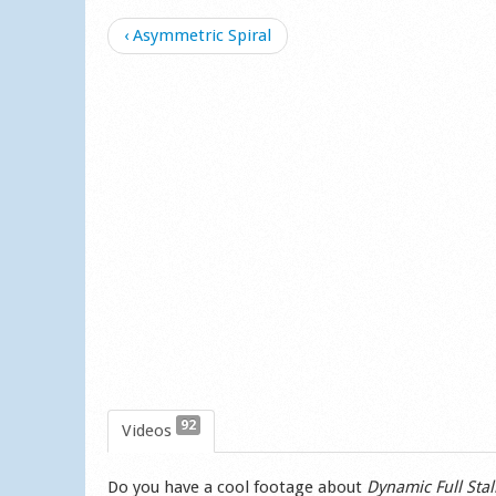
‹ Asymmetric Spiral
92
Videos
Do you have a cool footage about
Dynamic Full Stal