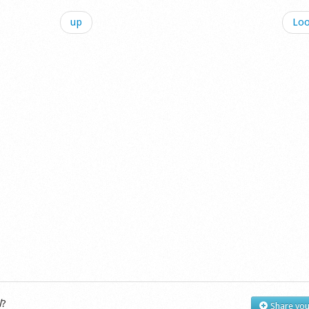
up
Loo
l
?
Share you