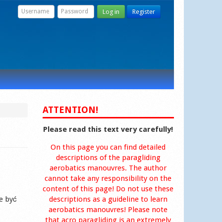
Log in
Register
ATTENTION!
Please read this text very carefully!
On this page you can find detailed
descriptions of the paragliding
aerobatics manouvres. The author
cannot take any responsibility on the
content of this page! Do not use these
e być
descriptions as a guideline to learn
aerobatics manouvres! Please note
that acro paragliding is an extremely