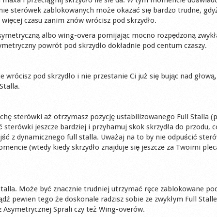
manie sterówek zablokowanych może okazać się bardzo trudne, gdy
 więcej czasu zanim znów wrócisz pod skrzydło.
asymetryczną albo wing-overa pomijając mocno rozpędzoną zwykł
ć symetryczny powrót pod skrzydło dokładnie pod centum czaszy.
wrócisz pod skrzydło i nie przestanie Ci już się bując nad głową
talla.
ochę sterówki aż otrzymasz pozycję ustabilizowanego Full Stalla (
ć sterówki jeszcze bardziej i przyhamuj skok skrzydła do przodu,
jść z dynamicznego full stalla. Uważaj na to by nie odpuścić ster
mencie (wtedy kiedy skrzydło znajduje się jeszcze za Twoimi ple
Stalla. Może być znacznie trudniej utrzymać ręce zablokowane po
ądź pewien tego że doskonale radzisz sobie ze zwykłym Full Stall
z Asymetrycznej Sprali czy też Wing-overów.