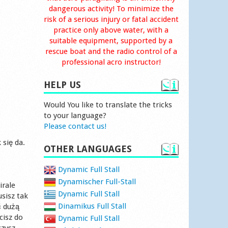
dangerous activity! To minimize the
risk of a serious injury or fatal accident
practice only above water, with a
suitable equipment, supported by a
rescue boat and the radio control of a
professional acro instructor!
HELP US
Would You like to translate the tricks
to your language?
Please contact us!
 się da.
OTHER LANGUAGES
Dynamic Full Stall
Dynamischer Full-Stall
irale
Dynamic Full Stall
sisz tak
Dinamikus Full Stall
ć dużą
cisz do
Dynamic Full Stall
czysz