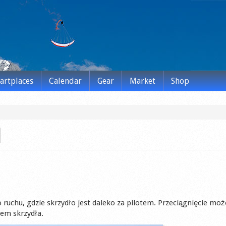
tartplaces
Calendar
Gear
Market
Shop
l
o ruchu, gdzie skrzydło jest daleko za pilotem. Przeciągnięcie moż
mem skrzydła.