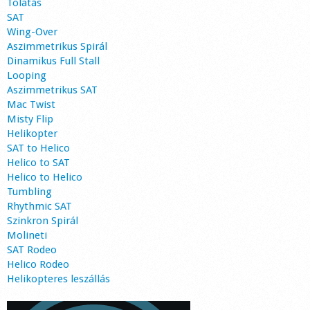
Tolatás
SAT
Wing-Over
Aszimmetrikus Spirál
Dinamikus Full Stall
Looping
Aszimmetrikus SAT
Mac Twist
Misty Flip
Helikopter
SAT to Helico
Helico to SAT
Helico to Helico
Tumbling
Rhythmic SAT
Szinkron Spirál
Molineti
SAT Rodeo
Helico Rodeo
Helikopteres leszállás