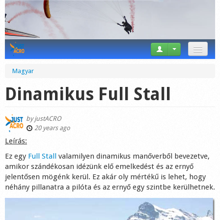
News
Magyar
Tricks
Dinamikus Full Stall
Videos
by
justACRO
Forum
20 years ago
Leírás:
Startplaces
Ez egy
Full Stall
valamilyen dinamikus manőverből bevezetve,
amikor szándékosan idézünk elő emelkedést és az ernyő
Calendar
jelentősen mögénk kerül. Ez akár oly mértékű is lehet, hogy
néhány pillanatra a pilóta és az ernyő egy szintbe kerülhetnek.
Gear
Market