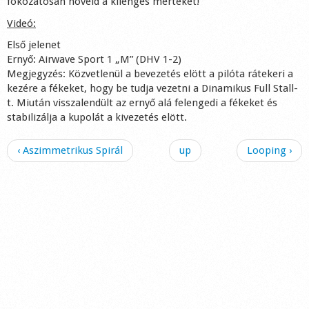
fokozatosan növeld a kilengés mértékét!
Videó:
Első jelenet
Ernyő: Airwave Sport 1 „M” (DHV 1-2)
Megjegyzés: Közvetlenül a bevezetés elött a pilóta rátekeri a
kezére a fékeket, hogy be tudja vezetni a Dinamikus Full Stall-
t. Miután visszalendült az ernyő alá felengedi a fékeket és
stabilizálja a kupolát a kivezetés elött.
‹ Aszimmetrikus Spirál
up
Looping ›