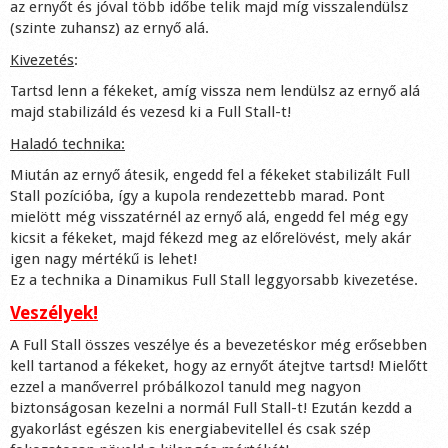
az ernyőt és jóval több időbe telik majd míg visszalendülsz
(szinte zuhansz) az ernyő alá.
Kivezetés
:
Tartsd lenn a fékeket, amíg vissza nem lendülsz az ernyő alá
majd stabilizáld és vezesd ki a Full Stall-t!
Haladó technika:
Miután az ernyő átesik, engedd fel a fékeket stabilizált Full
Stall pozícióba, így a kupola rendezettebb marad. Pont
mielött még visszatérnél az ernyő alá, engedd fel még egy
kicsit a fékeket, majd fékezd meg az előrelövést, mely akár
igen nagy mértékű is lehet!
Ez a technika a Dinamikus Full Stall leggyorsabb kivezetése.
Veszélyek!
A Full Stall összes veszélye és a bevezetéskor még erősebben
kell tartanod a fékeket, hogy az ernyőt átejtve tartsd! Mielőtt
ezzel a manőverrel próbálkozol tanuld meg nagyon
biztonságosan kezelni a normál Full Stall-t! Ezután kezdd a
gyakorlást egészen kis energiabevitellel és csak szép