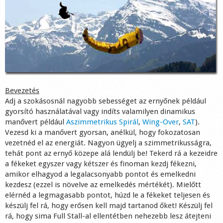
Shop
Bevezetés
Adj a szokásosnál nagyobb sebességet az ernyőnek például
gyorsító használatával vagy indíts valamilyen dinamikus
manővert például
Aszimmetrikus Spirál
,
Wing-Over
,
SAT
).
Vezesd ki a manővert gyorsan, anélkül, hogy fokozatosan
vezetnéd el az energiát. Nagyon ügyelj a szimmetrikusságra,
tehát pont az ernyő közepe alá lendülj be! Tekerd rá a kezeidre
a fékeket egyszer vagy kétszer és finoman kezdj fékezni,
amikor elhagyod a legalacsonyabb pontot és emelkedni
kezdesz (ezzel is növelve az emelkedés mértékét). Mielőtt
elérnéd a legmagasabb pontot, húzd le a fékeket teljesen és
készülj fel rá, hogy erősen kell majd tartanod őket! Készülj fel
rá, hogy sima Full Stall-al ellentétben nehezebb lesz átejteni