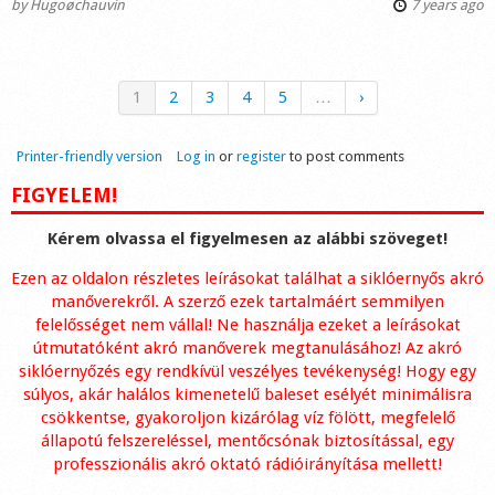
by
Hugoøchauvin
7 years ago
1
2
3
4
5
…
›
Printer-friendly version
Log in
or
register
to post comments
FIGYELEM!
Kérem olvassa el figyelmesen az alábbi szöveget!
Ezen az oldalon részletes leírásokat találhat a siklóernyős akró
manőverekről. A szerző ezek tartalmáért semmilyen
felelősséget nem vállal! Ne használja ezeket a leírásokat
útmutatóként akró manőverek megtanulásához! Az akró
siklóernyőzés egy rendkívül veszélyes tevékenység! Hogy egy
súlyos, akár halálos kimenetelű baleset esélyét minimálisra
csökkentse, gyakoroljon kizárólag víz fölött, megfelelő
állapotú felszereléssel, mentőcsónak biztosítással, egy
professzionális akró oktató rádióirányítása mellett!