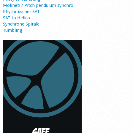
Molineti / Pitch pendulum synchro
Rhythmischer SAT
SAT to Helico
Synchrone Spirale
Tumbling