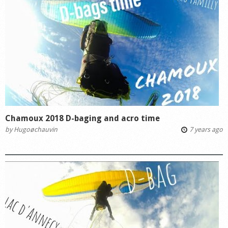
Chamoux 2018 D-baging and acro time
by
Hugoøchauvin
7 years ago