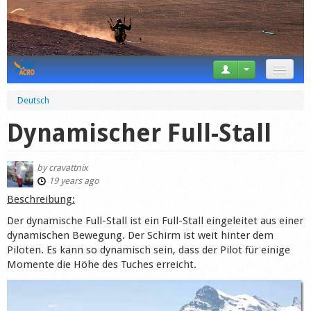
News
Deutsch
Tricks
Dynamischer Full-Stall
Videos
by
cravattnix
Forum
19 years ago
Beschreibung:
Startplaces
Der dynamische Full-Stall ist ein Full-Stall eingeleitet aus einer
dynamischen Bewegung. Der Schirm ist weit hinter dem
Calendar
Piloten. Es kann so dynamisch sein, dass der Pilot für einige
Momente die Höhe des Tuches erreicht.
Gear
Market