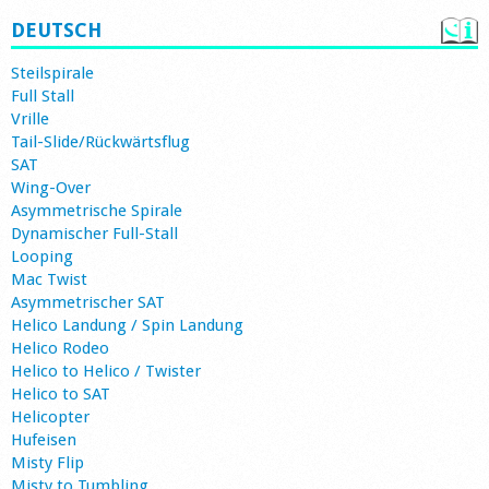
DEUTSCH
Steilspirale
Full Stall
Vrille
Tail-Slide/Rückwärtsflug
SAT
Wing-Over
Asymmetrische Spirale
Dynamischer Full-Stall
Looping
Mac Twist
Asymmetrischer SAT
Helico Landung / Spin Landung
Helico Rodeo
Helico to Helico / Twister
Helico to SAT
Helicopter
Hufeisen
Misty Flip
Misty to Tumbling