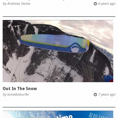
by
Andreas Stolze
6 years ago
Out In The Snow
by
toinebelsurfer
7 years ago