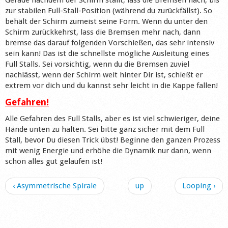
Gerade nachdem der Schirm stallt, lass die Bremsen nach, bis
zur stabilen Full-Stall-Position (während du zurückfällst). So
behält der Schirm zumeist seine Form. Wenn du unter den
Schirm zurückkehrst, lass die Bremsen mehr nach, dann
bremse das darauf folgenden Vorschießen, das sehr intensiv
sein kann! Das ist die schnellste mögliche Ausleitung eines
Full Stalls. Sei vorsichtig, wenn du die Bremsen zuviel
nachlässt, wenn der Schirm weit hinter Dir ist, schießt er
extrem vor dich und du kannst sehr leicht in die Kappe fallen!
Gefahren!
Alle Gefahren des Full Stalls, aber es ist viel schwieriger, deine
Hände unten zu halten. Sei bitte ganz sicher mit dem Full
Stall, bevor Du diesen Trick übst! Beginne den ganzen Prozess
mit wenig Energie und erhöhe die Dynamik nur dann, wenn
schon alles gut gelaufen ist!
‹ Asymmetrische Spirale
up
Looping ›