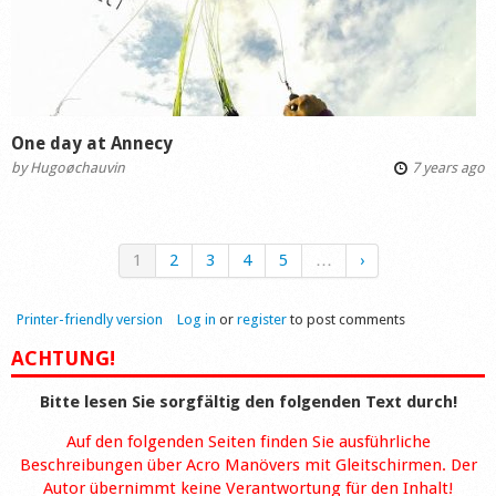
One day at Annecy
by
Hugoøchauvin
7 years ago
1
2
3
4
5
…
›
Printer-friendly version
Log in
or
register
to post comments
ACHTUNG!
Bitte lesen Sie sorgfältig den folgenden Text durch!
Auf den folgenden Seiten finden Sie ausführliche
Beschreibungen über Acro Manövers mit Gleitschirmen. Der
Autor übernimmt keine Verantwortung für den Inhalt!