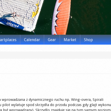
tartplaces
Calendar
Gear
Market
Shop
a wprowadzana z dynamicznego ruchu np. Wing-overa, Spirali
ilot wylatuje spod skrzydła do przodu podczas gdy glajt wykonu
órą był wprowadzany). Skrzydło znajduje się na tym samym poziom