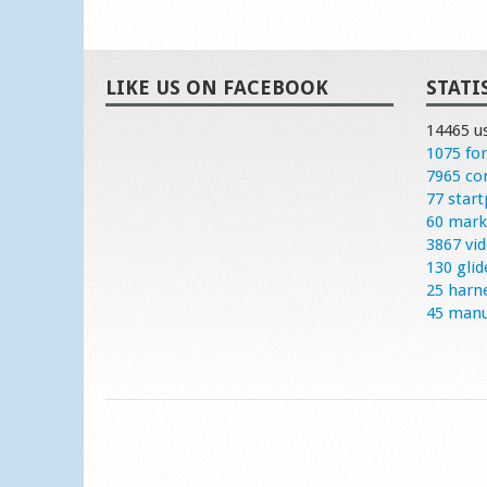
LIKE US ON FACEBOOK
STATI
14465 u
1075 fo
7965 c
77 start
60 mark
3867 vi
130 glid
25 harn
45 manu