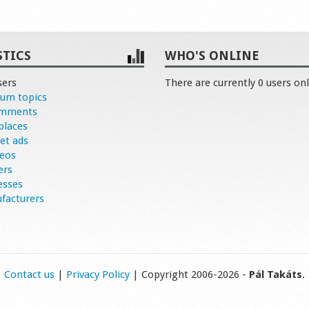
STICS
WHO'S ONLINE
sers
There are currently 0 users onl
rum topics
omments
places
et ads
deos
ers
esses
facturers
Contact us
|
Privacy Policy
| Copyright 2006-2026 -
Pál Takáts
.