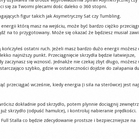
ci się za Twoimi plecami dośc daleko o 360 stopni.
ających figur takich jak Asymetryczny Sat czy Tumbling.
ci energii którą masz na wejściu, może być bardzo ciężko przecią
Bądź na to przygotowany. Może się okazać że będziesz musiał zawi
kończyłeś ostatni ruch. Jeżeli masz bardzo dużo energii możesz 
ekko najniższy punkt. Przeciągnięcie skrzydła będzie łatwiejsze,
 zaczynasz się wznosić. Jednakże nie czekaj zbyt długo, możesz
wystarczająco szybko, gdzie w ostateczności dojdzie do załapania d
 przeciągać wcześnie, kiedy energia (i siła na sterówce) jest na
rócisz dokładnie pod skrzydło, potem plynnie dociągnij zewnętr
 już skrzydło (odpuść hamulce), i kontroluj nabieranie prędkości.
Full Stalla co będzie zdecydowanie prostsze i bezpieczniejsze na