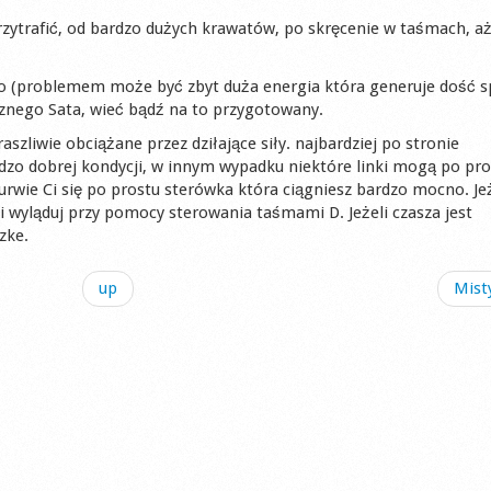
rzytrafić, od bardzo dużych krawatów, po skręcenie w taśmach, a
no (problemem może być zbyt duża energia która generuje dość s
cznego Sata, wieć bądź na to przygotowany.
liwie obciążane przez dziłające siły. najbardziej po stronie
dzo dobrej kondycji, w innym wypadku niektóre linki mogą po pro
urwie Ci się po prostu sterówka która ciągniesz bardzo mocno. Jeż
 i wyląduj przy pomocy sterowania taśmami D. Jeżeli czasza jest
zke.
up
Misty