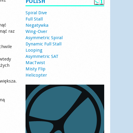
POLISH
Spiral Dive
Full Stall
gnąć
Negatywka
nąć raz
Wing-Over
Asymmetric Spiral
Dynamic Full Stall
chwile
Looping
Asymmetric SAT
 wtedy
MacTwist
użych
Misty Flip
Helicopter
jwiększa.
zną