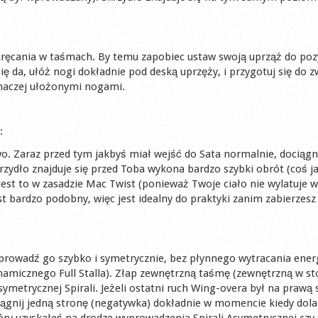
skręcania w taśmach. By temu zapobiec ustaw swoją uprząż do pozy
ię da, ułóż nogi dokładnie pod deską uprzęży, i przygotuj się do 
inaczej ułożonymi nogami.
:
wo. Zaraz przed tym jakbyś miał wejść do Sata normalnie, dociągn
ydło znajduje się przed Toba wykona bardzo szybki obrót (coś j
est to w zasadzie Mac Twist (ponieważ Twoje ciało nie wylatuje w
st bardzo podobny, więc jest idealny do praktyki zanim zabierzesz 
prowadź go szybko i symetrycznie, bez płynnego wytracania energ
amicznego Full Stalla). Złap zewnętrzną taśmę (zewnętrzną w s
symetrycznej Spirali. Jeżeli ostatni ruch Wing-overa był na prawą 
ciągnij jedną stronę (negatywka) dokładnie w momencie kiedy dola
ry uzyskałeś na drodze wyprowadzenia Spirali Asymetrycznej czy 