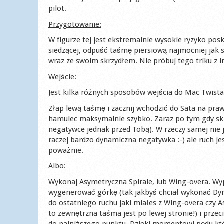
pilot.
Przygotowanie:
W figurze tej jest ekstremalnie wysokie ryzyko po
siedzącej, odpuść taśmę piersiową najmocniej jak s
wraz ze swoim skrzydłem. Nie próbuj tego triku z 
Wejście:
Jest kilka różnych sposobów wejścia do Mac Twista
Złap lewą taśmę i zacznij wchodzić do Sata na pra
hamulec maksymalnie szybko. Zaraz po tym gdy skrz
negatywce jednak przed Tobą). W rzeczy samej nie j
raczej bardzo dynamiczna negatywka :-) ale ruch je
poważnie.
Albo:
Wykonaj Asymetryczna Spirale, lub Wing-overa. Wy
wygenerować górkę (tak jakbyś chciał wykonać Dyn
do ostatniego ruchu jaki miałes z Wing-overa czy A
to zewnętrzna taśma jest po lewej stronie!) i prze
do najniższego punktu. Dzięki momentowi pędu któ