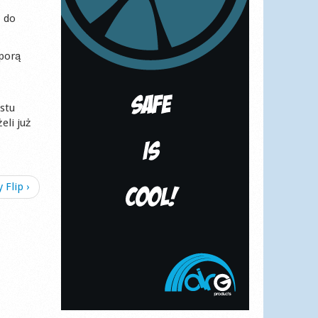
ż do
porą
stu
eli już
 Flip ›