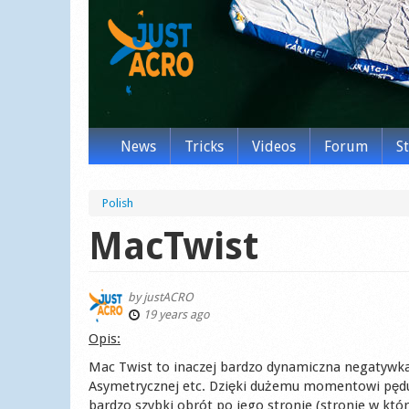
News
Tricks
Videos
Forum
S
Polish
MacTwist
by
justACRO
19 years ago
Opis:
Mac Twist to inaczej bardzo dynamiczna negatywk
Asymetrycznej etc. Dzięki dużemu momentowi pędu p
bardzo szybki obrót po jego stronie (stronie w kt