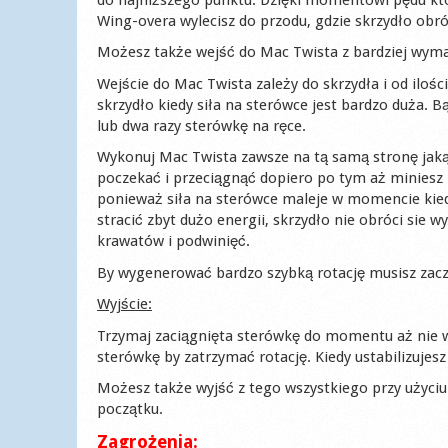
Wing-overa wylecisz do przodu, gdzie skrzydło obró
Możesz także wejść do Mac Twista z bardziej wymag
Wejście do Mac Twista zależy do skrzydła i od iloś
skrzydło kiedy siła na sterówce jest bardzo duża. 
lub dwa razy sterówkę na ręce.
Wykonuj Mac Twista zawsze na tą samą stronę jaką 
poczekać i przeciągnąć dopiero po tym aż miniesz l
ponieważ siła na sterówce maleje w momencie kiedy
stracić zbyt dużo energii, skrzydło nie obróci sie 
krawatów i podwinięć.
By wygenerować bardzo szybką rotację musisz zacząć
Wyjście:
Trzymaj zaciągnięta sterówkę do momentu aż nie w
sterówkę by zatrzymać rotację. Kiedy ustabilizujesz
Możesz także wyjść z tego wszystkiego przy użyciu 
początku.
Zagrożenia: