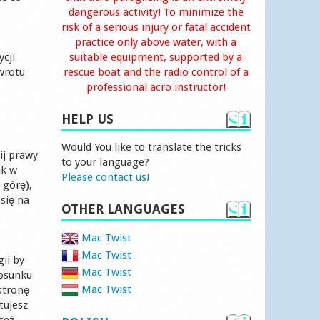
dangerous activity! To minimize the
risk of a serious injury or fatal accident
practice only above water, with a
cji
suitable equipment, supported by a
zwrotu
rescue boat and the radio control of a
professional acro instructor!
HELP US
Would You like to translate the tricks
ij prawy
to your language?
ak w
Please contact us!
 górę),
się na
OTHER LANGUAGES
Mac Twist
Mac Twist
ii by
Mac Twist
tosunku
Mac Twist
stronę
tujesz
też