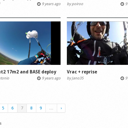
i
9 years ago
by
poiroo
9 
ut2 17m2 and BASE deploy
Vrac + reprise
ntonio
9 years ago
by
Jano35
9 
5
6
7
8
9
…
›
s