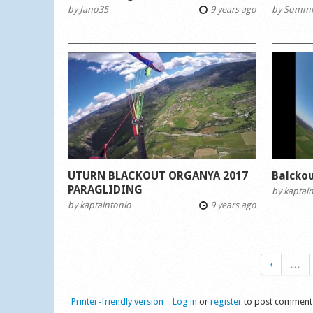
by
Jano35
9 years ago
by
Somm
UTURN BLACKOUT ORGANYA 2017
Balcko
PARAGLIDING
by
kaptai
by
kaptaintonio
9 years ago
‹
…
Printer-friendly version
Log in
or
register
to post comment