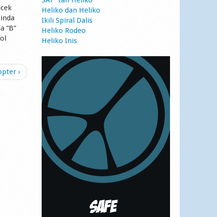
SAT`tan Heliko
ecek
Heliko dan Heliko
sinda
Ikili Spiral Dalis
a “B”
Heliko Rodeo
ol
Heliko Inis
opter ›