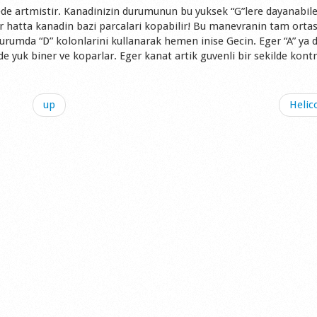
ede artmistir. Kanadinizin durumunun bu yuksek “G”lere dayanabil
r hatta kanadin bazi parcalari kopabilir! Bu manevranin tam orta
urumda “D” kolonlarini kullanarak hemen inise Gecin. Eger “A” ya d
lde yuk biner ve koparlar. Eger kanat artik guvenli bir sekilde kontr
up
Helic