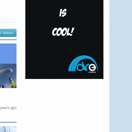
r Video!
years ago