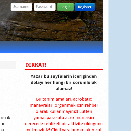
Log in
Register
DIKKAT!
Yazar bu sayfalarin iceriginden
dolayi her hangi bir sorumluluk
alamaz!
Bu tanimlamalari, acrobatic
manevralari orgenmek icin rehber
olarak kullanmayiniz! Lutfen
antrik
yamacparasutu acro`nun asiri
kac
derecede tehlikeli bir aktivite oldugunu
bu
nutmayiniz! Ciddi yaralanma, olumcul