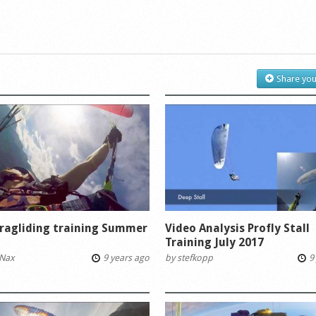
Share you
ragliding training Summer
Video Analysis Profly Stall
Training July 2017
Nax
9 years ago
by
stefkopp
9 