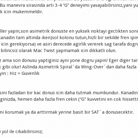
Bu manevra sirasinda arti 3-4 “G” deneyimi yasayabilirsiniz,yani y
ak icin mukemmeldir.
ller yapin,son asimetrik donuste en yuksek noktayi gectikten sonr
nadin tam altinda iken)sol kolonu tutun,hizli bir sekilde fren ipin
icin gerekiyorsa) ve asiri derecede agirlik vererek sag tarafa dog
ma bilincsiz olarak Mac Twist yapmamak icin dikkatli olun.
iz ama son donusu yaptiginiz ayni yone dogru yapin! Eger diger tar
gibi olur! Aslinda Asimetrik Spiral`da Wing-Over`dan daha fazla 
in : Hiz = Guvenlik
jisini fazladan bir kac donus icin daha tutmak mumkundur. Kanadin
ginizda, hemen daha fazla fren cekin (“G” kuvvetini en cok hissetti
ni korumak ya da arttirmak yerine basit bir SAT`a donusecektir.
yol ile cikabilirsiniz;