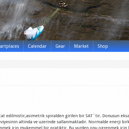
tartplaces
Calendar
Gear
Market
Shop
at edilmistir,asimetrik spiralden girilen bir SAT`tir. Donusun eks
n seviyesinin altinda ve uzerinde sallanmaktadir. Normalde enerji bir
enmek icin mukemmel bir pratiktir. Bu yuzden onu ogrenmek icin 