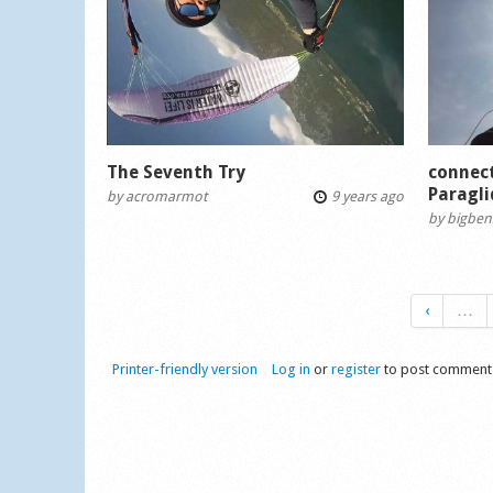
The Seventh Try
connect
Paragli
by
acromarmot
9 years ago
by
bigben
‹
…
Printer-friendly version
Log in
or
register
to post comment