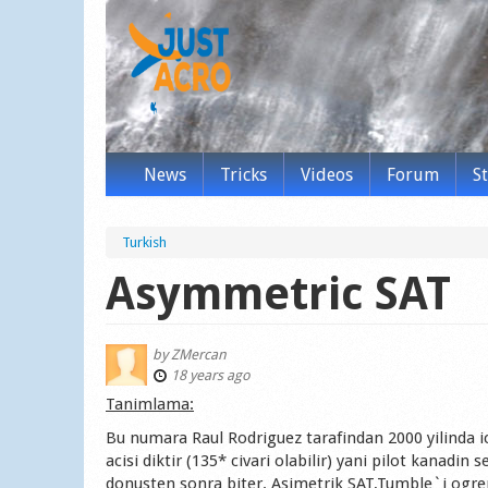
News
Tricks
Videos
Forum
S
Turkish
Asymmetric SAT
by
ZMercan
18 years ago
Tanimlama:
Bu numara Raul Rodriguez tarafindan 2000 yilinda ic
acisi diktir (135* civari olabilir) yani pilot kanadi
donusten sonra biter. Asimetrik SAT,Tumble`i ogr