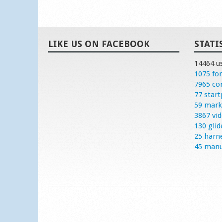
LIKE US ON FACEBOOK
STATI
14464 u
1075 fo
7965 c
77 start
59 mark
3867 vi
130 glid
25 harn
45 manu