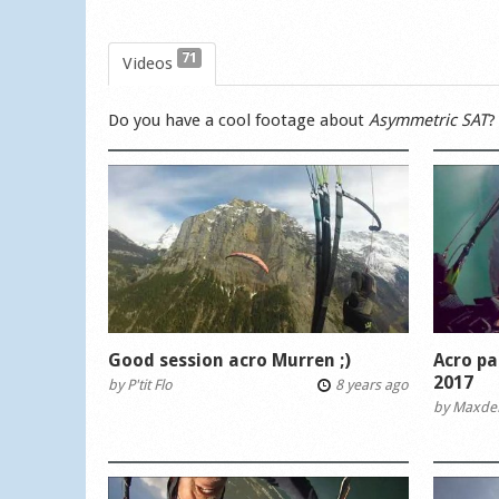
71
Videos
Do you have a cool footage about
Asymmetric SAT
?
Good session acro Murren ;)
Acro pa
2017
by
P'tit Flo
8 years ago
by
Maxde