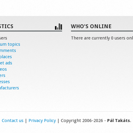
STICS
WHO'S ONLINE
sers
There are currently 0 users onl
rum topics
omments
places
et ads
deos
ers
esses
facturers
Contact us
|
Privacy Policy
| Copyright 2006-2026 -
Pál Takáts
.