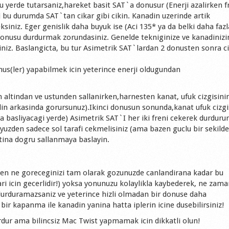
u yerde tutarsaniz,hareket basit SAT`a donusur (Enerji azalirken f
i bu durumda SAT`tan cikar gibi cikin. Kanadin uzerinde artik
iniz. Eger genislik daha buyuk ise (Aci 135* ya da belki daha fazl
donusu durdurmak zorundasiniz. Genelde tekniginize ve kanadinizi
rsiniz. Baslangicta, bu tur Asimetrik SAT`lardan 2 donusten sonra c
nus(ler) yapabilmek icin yeterince enerji oldugundan
 altindan ve ustunden sallanirken,harnesten kanat, ufuk cizgisinin
in arkasinda gorursunuz).Ikinci donusun sonunda,kanat ufuk cizgi
a basliyacagi yerde) Asimetrik SAT`I her iki freni cekerek durduru
 yuzden sadece sol tarafi cekmelisiniz (ama bazen guclu bir sekild
tina dogru sallanmaya baslayin.
ten ne goreceginizi tam olarak gozunuzde canlandirana kadar bu
 icin gecerlidir!) yoksa yonunuzu kolaylikla kaybederek, ne zama
durduramazsaniz ve yeterince hizli olmadan bir donuse daha
ir kapanma ile kanadin yanina hatta iplerin icine dusebilirsiniz!
dur ama bilincsiz Mac Twist yapmamak icin dikkatli olun!