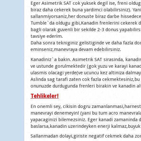
Eger Asimetrik SAT cok yuksek degil ise, freni oldug
biraz daha cekerek buna yardimci olabilirsiniz). Yan
sallanmiyorsaniz,her donuste biraz darbe hissedeceks
Tumble`da oldugu gibi,Kanadin frenlerini cekerek 
bagli olarak guvenli bir sekilde 2-3 donus yapabili
tavsiye ederim.
Daha sonra tekniginiz gelistiginde ve daha fazla do
eminseniz,manevraya devam edebilirsiniz.
Kanadiniz`a bakin. Asimetrik SAT sirasinda, kanadin
ve ustunde gorulmektedir (gok yuzu ve karayi kanad
ulasmis olacagi yerde(ve ucuncu kez altiniza dalmay
Aslinda sag tarafi zaten cok fazla cekmektesiniz,bu
onunuzde durdugunda frenleri birakin ve kanadin al
Tehlikeler!
En onemli sey, cikisin dogru zamanlanmasi,harnes
manevrayi denemeyin! (yani bu tum acro manevralari
yapacaginizi bilemezsiniz. Eger kanadi zamaninda 
baslarsa,kanadin uzerindeyken enerji kalmaz,buyuk b
Sallanmadan dolayi,giriste negatif cekmek daha zor