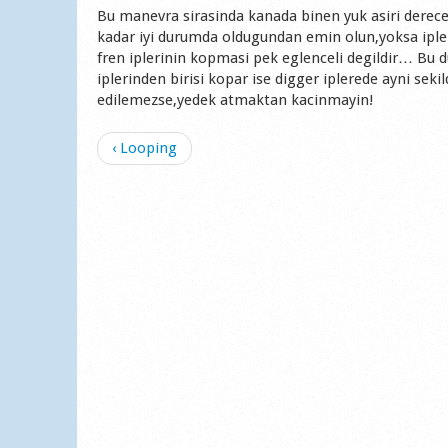
Bu manevra sirasinda kanada binen yuk asiri derec
kadar iyi durumda oldugundan emin olun,yoksa iple
fren iplerinin kopmasi pek eglenceli degildir… Bu d
iplerinden birisi kopar ise digger iplerede ayni seki
edilemezse,yedek atmaktan kacinmayin!
‹ Looping