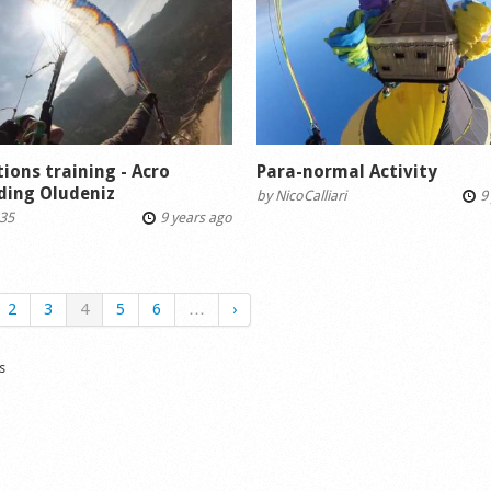
ions training - Acro
Para-normal Activity
ding Oludeniz
by
NicoCalliari
9 
35
9 years ago
2
3
4
5
6
…
›
s