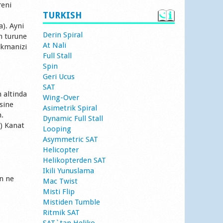
reni
TURKISH
a). Ayni
Derin Spiral
n turune
At Nali
ikmanizi
Full Stall
Spin
Geri Ucus
SAT
 altinda
Wing-Over
sine
Asimetrik Spiral
n.
Dynamic Full Stall
e) Kanat
Looping
Asymmetric SAT
Helicopter
Helikopterden SAT
Ikili Yunuslama
n ne
Mac Twist
Misti Flip
Mistiden Tumble
Ritmik SAT