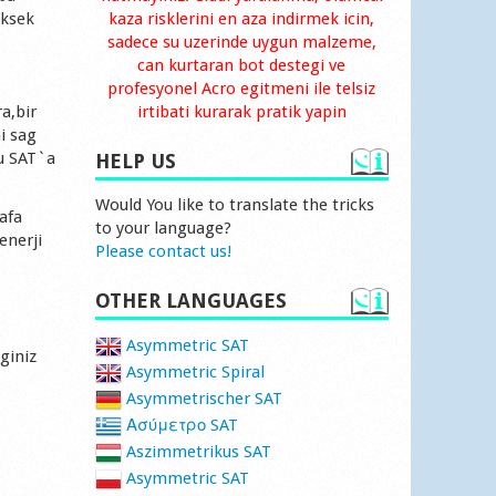
uksek
kaza risklerini en aza indirmek icin,
sadece su uzerinde uygun malzeme,
can kurtaran bot destegi ve
profesyonel Acro egitmeni ile telsiz
a,bir
irtibati kurarak pratik yapin
i sag
ru SAT`a
HELP US
Would You like to translate the tricks
afa
to your language?
enerji
Please contact us!
OTHER LANGUAGES
Asymmetric SAT
giniz
Asymmetric Spiral
Asymmetrischer SAT
Ασύμετρο SAT
Aszimmetrikus SAT
Asymmetric SAT