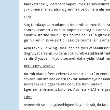
hareketi cok iyi derecede yapabilmek zorundasiniz! 
yuk binen manevralari ogrenmek ve bunlara alism
Giris:
Sag tarafa,iyi zamanlanmis dinamik asimetrik spira
sonraki asimetrik donusu yapmis olacaginiz anda (ka
elinizin uzerine sarin (Eger normalde SAT`a girmek 
girin.Freni hizli ve sert bir sekilde cekmelisiniz a
Ayni teknik ile Wing-Over`dan da giris yapabilirsin
dogru yaparsaniz bu daha cok Tumble (takla) atmak 
vardir,O yuzden ilk yolu secmek daha iyidir. Unutmay
Ileri Duzey Teknik :
Ritimli olarak freni cekerek Asimetrik SAT`in ener
seviyesinin uzerine dogru tekrar sallanmaya basladi
noktada) ve digger tarafa donuste freni birakin.
Eger zamanlamaniz kotu ise, Asimetrik SAT enerjisi
Ciks:
Asimetrik SAT`in yuksekligine bagli olarak, iki farkli 