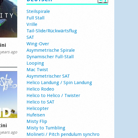
Steilspirale
Full Stall
Vrille
Tail-Slide/Rückwärtsflug
SAT
Wing-Over
ini
Asymmetrische Spirale
years ago
Dynamischer Full-Stall
Looping
Mac Twist
Asymmetrischer SAT
Helico Landung / Spin Landung
Helico Rodeo
Helico to Helico / Twister
Helico to SAT
Helicopter
Hufeisen
Misty Flip
ini
Misty to Tumbling
years ago
Molineti / Pitch pendulum synchro