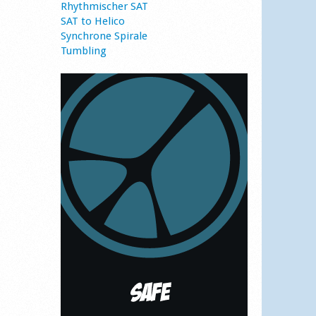
Rhythmischer SAT
SAT to Helico
Synchrone Spirale
Tumbling