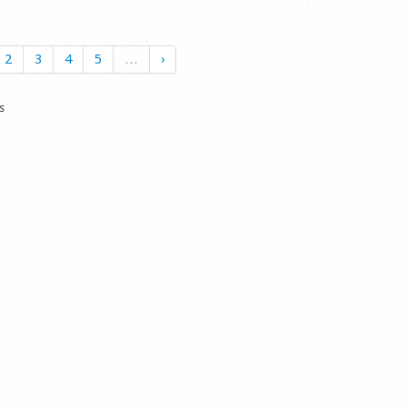
2
3
4
5
…
›
s