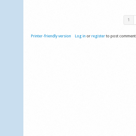
1
Printer-friendly version
Log in
or
register
to post comment