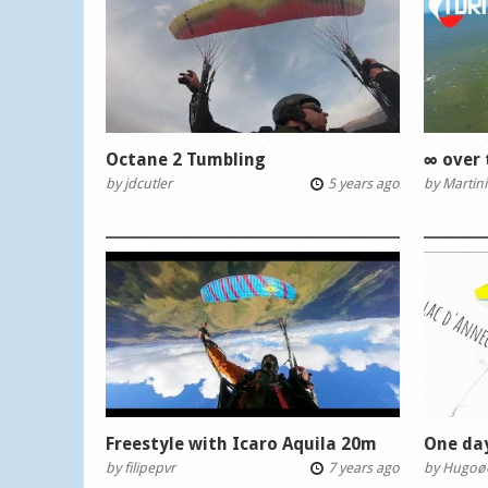
Octane 2 Tumbling
∞ over 
by
jdcutler
5 years ago
by
Martini
Freestyle with Icaro Aquila 20m
One da
by
filipepvr
7 years ago
by
Hugoø