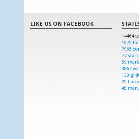
LIKE US ON FACEBOOK
STATI
14464 u
1075 fo
7965 c
77 start
59 mark
3867 vi
130 glid
25 harn
45 manu