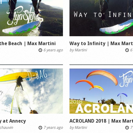
the Beach | Max Martini
Way to Infinity | Max Mart
6 years ago
by
Martini
6 
y at Annecy
ACROLAND 2018 | Max Mart
chauvin
7 years ago
by
Martini
7 