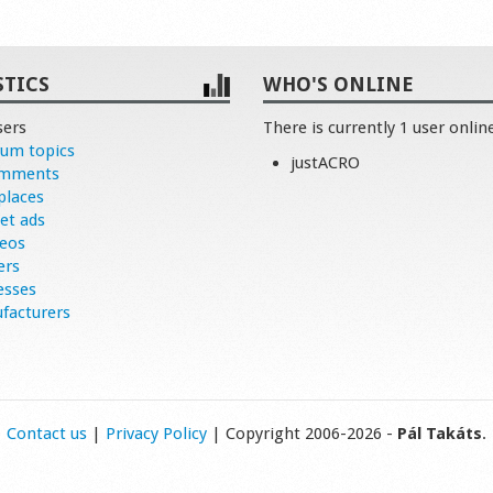
STICS
WHO'S ONLINE
sers
There is currently 1 user onlin
rum topics
justACRO
omments
places
et ads
deos
ers
esses
facturers
Contact us
|
Privacy Policy
| Copyright 2006-2026 -
Pál Takáts
.