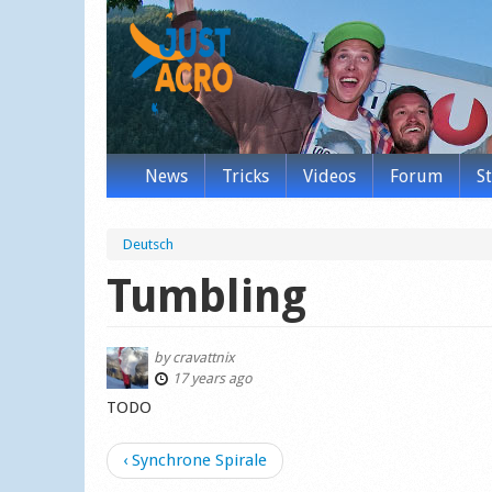
News
Tricks
Videos
Forum
S
Deutsch
Tumbling
by
cravattnix
17 years ago
TODO
‹ Synchrone Spirale