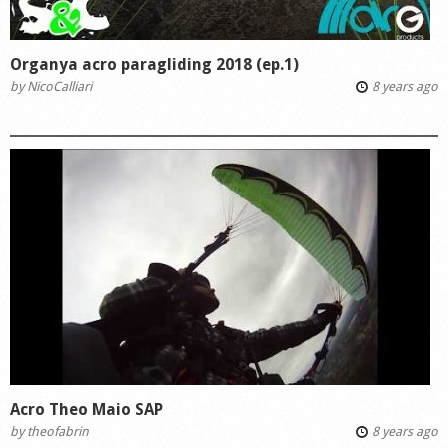
Organya acro paragliding 2018 (ep.1)
by
NicoCalliari
8 years ago
Acro Theo Maio SAP
by
theofabrin
8 years ago