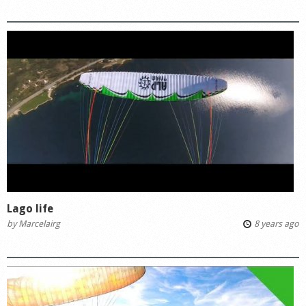
Lago life
by
Marcelairg
8 years ago