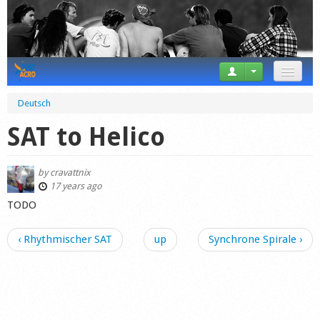
News
Deutsch
Tricks
SAT to Helico
Videos
by
cravattnix
Forum
17 years ago
TODO
Startplaces
‹ Rhythmischer SAT
up
Synchrone Spirale ›
Calendar
Gear
Market