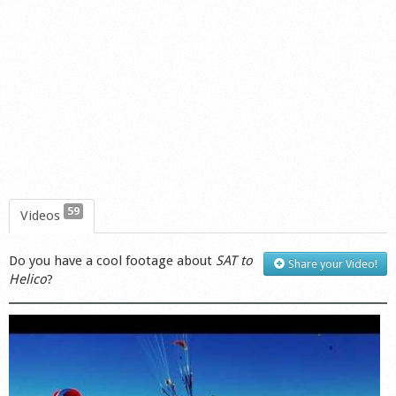
Shop
59
Videos
Do you have a cool footage about
SAT to
Share your Video!
Helico
?