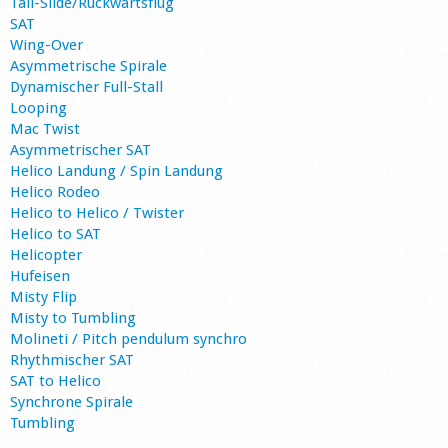
Tail-Slide/Rückwärtsflug
SAT
Wing-Over
Asymmetrische Spirale
Dynamischer Full-Stall
Looping
Mac Twist
Asymmetrischer SAT
Helico Landung / Spin Landung
Helico Rodeo
Helico to Helico / Twister
Helico to SAT
Helicopter
Hufeisen
Misty Flip
Misty to Tumbling
Molineti / Pitch pendulum synchro
Rhythmischer SAT
SAT to Helico
Synchrone Spirale
Tumbling