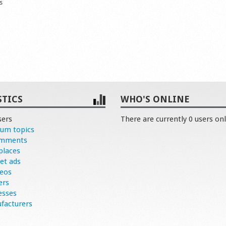
s
STICS
WHO'S ONLINE
sers
There are currently 0 users onl
rum topics
omments
places
et ads
deos
ers
esses
facturers