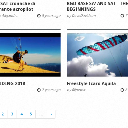
A SAT cronache di
BGD BASE SiV AND SAT - THE
rante acropilot
BEGINNINGS
Alejandr...
5 years ago
by
DaveDavidson
7 
IDING 2018
Freestyle Icaro Aquila
7 years ago
by
filipepvr
8 
2
3
4
5
…
›