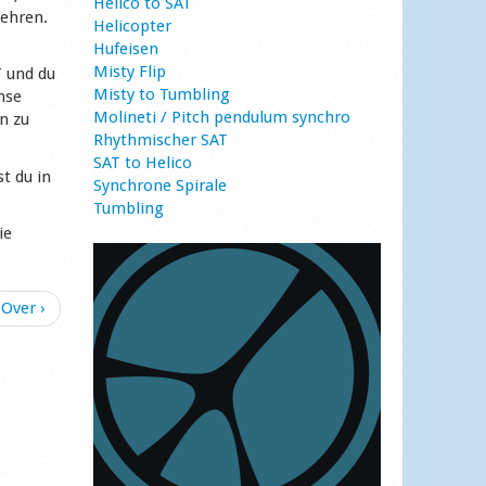
Helico to SAT
kehren.
Helicopter
Hufeisen
Misty Flip
T und du
Misty to Tumbling
mse
Molineti / Pitch pendulum synchro
en zu
Rhythmischer SAT
SAT to Helico
t du in
Synchrone Spirale
Tumbling
ie
Over ›