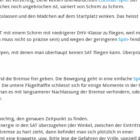
ches noch ungebrochen ist, variiert von Schirm zu Schirm.
 loslassen und den Mädchen auf dem Startplatz winken. Das heisst
T mit einem Schirm mit niedrigerer DHV-Klasse zu fliegen, weil m
n muss nicht so präzise sein) und wegen der geringeren
Spin
-Tend
 Typen, mit denen man überhaupt keinen SAT fliegen kann. Überprü
und die Bremse frei geben. Die Bewegung geht in eine einfache
Spi
Die untere Flügelhälfte schliesst sich für einige Momente in der 
 man es mit langsamerer Nachlassung der Bremse verhindern, od
e.
wichtig, den genauen Zeitpunkt zu finden.
nergie in den SAT überzugehen (der Winkel, zwischen der Eintritt
remse zu hart zieht, dann befindet man sich plötzlich in einer
eine Krawatte, usw. Bitte lese die Gefahren der Vrille, speziell d