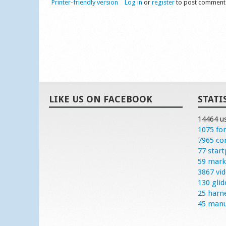
Printer-friendly version
Log in
or
register
to post comment
LIKE US ON FACEBOOK
STATI
14464 u
1075 fo
7965 c
77 start
59 mark
3867 vi
130 glid
25 harn
45 manu