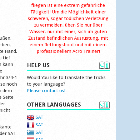
fliegen ist eine extrem gefährliche
Tätigkeit! Um die Möglichkeit einer
schweren, sogar tödlichen Verletzung
zu vermeiden, üben Sie nur über
Wasser, nur mit einer, sich im guten
außen,
Zustand befindlichen Ausrüstung, mit
eben,
einem Rettungsboot und mit einem
te Hand.
professionellem Acro Trainer!
 tief
n kann
HELP US
se
hr 3/4-1
Would You like to translate the tricks
mse noch
to your language?
on dem
Please contact us!
e Seite
der
OTHER LANGUAGES
nicht
SAT
SAT
skante
SAT
 der SAT
SAT