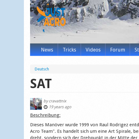
News
Tricks
Videos
Forum
S
Deutsch
SAT
by
cravattnix
19 years ago
Beschreibung:
Dieses Manöver wurde 1999 von Raul Rodrigez en
Acro Team". Es handelt sich um eine Art Spirale, bei
dreht, sondern sich der Drehpunkt in der Mitte de