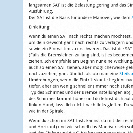
langsamen SAT ist die Belastung gering und das S
Ausführung.
Der SAT ist die Basis für andere Manöver, wie dem
Einleitung:
Wenn du einen SAT nach rechts machen möchtest, gr
um dein Gewicht ganz nach rechts zu verlagern und
sowie ein Eintwisten zu erschweren. Das ist die SA
(Falls die Bremsleinen zu lang sind, ist es beque
ziehen. Ich empfehle am Beginn nur eine Wicklung, 
auch so einen SAT ziehen, aber möglicherweise geli
nachzuziehen, ganz ähnlich als ob man eine
Steilsp
Umdrehungen, wenn die Eintrittskante beginnt nac
tiefer, aber ein wenig schneller (immer noch stufe
Typ des Schirmes und der Bremseinstellungen ab). J
des Schirmes kommt höher und du lehnst dich auf di
linken Hand, lass dich nicht nach links gleiten. Du 
wie in der Spirale.
Wenn du schon im SAT bist, kannst du mit der recht
und Horizont) und wie schnell das Manöver sein sol
und das Sinken und die G-Kräfte verringern sich. A