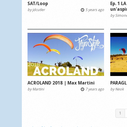
SAT/Loop
Ep. 1 L
un'aspi
by
jdcutler
5 years ago
by
Simone 
ACROLAND 2018 | Max Martini
PARAGL
by
Martini
7 years ago
by
Neok
1