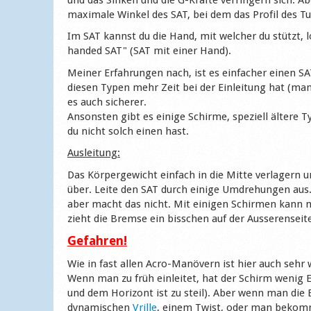
maximale Winkel des SAT, bei dem das Profil des Tu
Im SAT kannst du die Hand, mit welcher du stützt,
handed SAT" (SAT mit einer Hand).
Meiner Erfahrungen nach, ist es einfacher einen SA
diesen Typen mehr Zeit bei der Einleitung hat (ma
es auch sicherer.
Ansonsten gibt es einige Schirme, speziell ältere
du nicht solch einen hast.
Ausleitung:
Das Körpergewicht einfach in die Mitte verlagern 
über. Leite den SAT durch einige Umdrehungen aus. 
aber macht das nicht. Mit einigen Schirmen kann
zieht die Bremse ein bisschen auf der Ausserenseit
Gefahren!
Wie in fast allen Acro-Manövern ist hier auch sehr 
Wenn man zu früh einleitet, hat der Schirm wenig E
und dem Horizont ist zu steil). Aber wenn man die B
dynamischen
Vrille
, einem Twist, oder man bekommt 