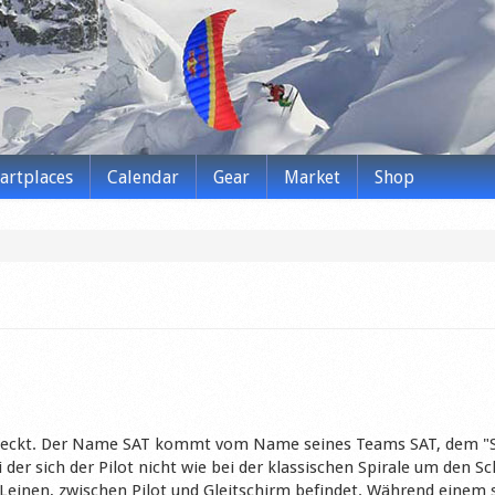
tartplaces
Calendar
Gear
Market
Shop
tdeckt. Der Name SAT kommt vom Name seines Teams SAT, dem "S
 der sich der Pilot nicht wie bei der klassischen Spirale um den S
r Leinen, zwischen Pilot und Gleitschirm befindet. Während einem