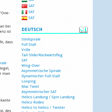
SAT
SAT
 "One-
SAT
an bei
DEUTSCH
enz ist
Steilspirale
fe, dass
Full Stall
Vrille
Tail-Slide/Rückwärtsflug
SAT
rale
Wing-Over
Regel,
Asymmetrische Spirale
er man
Dynamischer Full-Stall
Looping
Mac Twist
Asymmetrischer SAT
Helico Landung / Spin Landung
skante
Helico Rodeo
Helico to Helico / Twister
ie, des