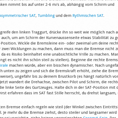
inken nimmt bis auf unter 2-6 m/s ab, abhängig vom Schirm und
Asymmetrischer SAT
,
Tumbling
und dem
Rythmischen SAT
.
eife den linken Traggurt, drücke ihn so weit wie möglich nach 
 auch, um am Schirm der Kurvenaussenseite etwas Stabilität zu g
T-Position. Wickle die Bremsleine ein- oder zweimal um deine rech
mer zwei Wicklungen zu machen, dann muss man die Bremse nicht zu
da es Risiko beinhaltet eine unabsichtliche Vrille zu machen. Ma
ngt es nicht ihn schön steil zu stellen). Beginne die rechte Brem
irale
machen würde, aber ein bisschen dynamischer. Nach ungefä
h unten zu zeigen und sich die Bremskraft erhöht, ziehe die Bre
nweise!), ungefähr bis zu deinem Brustkorb (es hängt natürlich v
etzt wandert die Drehachse, zwischen Pilot und Schirm, die recht
e linke Seite des Gurtzeuges. Halte dich in der SAT-Position mit 
wirst erfahren dass im SAT fast Stille herrscht, du drehst langsam, 
en Bremse einfach regeln wie steil (der Winkel zwischen Eintritt
l. Je mehr du die Bremse ziehst, desto steiler und langsamer wird
ber sei vorsichtig, ziehe keinen unerwünschten
Coconut-Spin
. Der