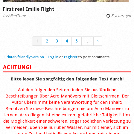
First real Emilie Flight
by
AllenThoe
8 years ago
1
2
3
4
5
…
›
Printer-friendly version
Log in
or
register
to post comments
ACHTUNG!
Bitte lesen Sie sorgfältig den folgenden Text durch!
Auf den folgenden Seiten finden Sie ausführliche
Beschreibungen über Acro Manövers mit Gleitschirmen. Der
Autor übernimmt keine Verantwortung für den Inhalt!
Benutzen Sie diese Beschreibungen nie um Acro Manöver zu
lernen! Acro fliegen ist eine extrem gefährliche Tätigkeit! Um
die Möglichkeit einer schweren, sogar tödlichen Verletzung zu
vermeiden, üben Sie nur über Wasser, nur mit einer, sich im
guten Zustand befindlichen Ausrüstung, mit einem