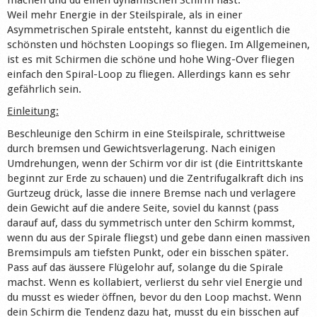
Weil mehr Energie in der Steilspirale, als in einer
Asymmetrischen Spirale entsteht, kannst du eigentlich die
schönsten und höchsten Loopings so fliegen. Im Allgemeinen,
ist es mit Schirmen die schöne und hohe Wing-Over fliegen
einfach den Spiral-Loop zu fliegen. Allerdings kann es sehr
gefährlich sein.
Einleitung:
Beschleunige den Schirm in eine Steilspirale, schrittweise
durch bremsen und Gewichtsverlagerung. Nach einigen
Umdrehungen, wenn der Schirm vor dir ist (die Eintrittskante
beginnt zur Erde zu schauen) und die Zentrifugalkraft dich ins
Gurtzeug drück, lasse die innere Bremse nach und verlagere
dein Gewicht auf die andere Seite, soviel du kannst (pass
darauf auf, dass du symmetrisch unter den Schirm kommst,
wenn du aus der Spirale fliegst) und gebe dann einen massiven
Bremsimpuls am tiefsten Punkt, oder ein bisschen später.
Pass auf das äussere Flügelohr auf, solange du die Spirale
machst. Wenn es kollabiert, verlierst du sehr viel Energie und
du musst es wieder öffnen, bevor du den Loop machst. Wenn
dein Schirm die Tendenz dazu hat, musst du ein bisschen auf