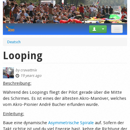
News
Deutsch
Tricks
Looping
Videos
by
cravattnix
Forum
19 years ago
Beschreibung:
Startplaces
Während des Loopings fliegt der Pilot gerade über die Mitte
des Schirmes. Es ist eines der ältesten Akro-Manöver, welches
Calendar
vom Akro-Pionier André Bucher erfunden wurde.
Gear
Einleitung:
Baue eine dynamische
Asymmetrische Spirale
auf. Sofern der
Market
Takt richtig ist und du viel Energie hast, kehre die Richtung der