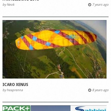
by
Neok
7 years ago
ICARO XENUS
by
heaprenna
8 years ago