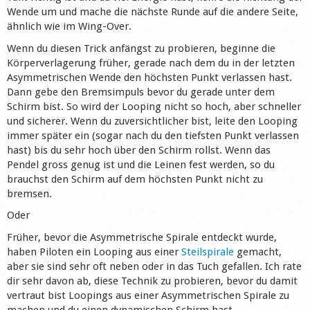
Wende um und mache die nächste Runde auf die andere Seite,
Shop
ähnlich wie im Wing-Over.
Wenn du diesen Trick anfängst zu probieren, beginne die
Körperverlagerung früher, gerade nach dem du in der letzten
Asymmetrischen Wende den höchsten Punkt verlassen hast.
Dann gebe den Bremsimpuls bevor du gerade unter dem
Schirm bist. So wird der Looping nicht so hoch, aber schneller
und sicherer. Wenn du zuversichtlicher bist, leite den Looping
immer später ein (sogar nach du den tiefsten Punkt verlassen
hast) bis du sehr hoch über den Schirm rollst. Wenn das
Pendel gross genug ist und die Leinen fest werden, so du
brauchst den Schirm auf dem höchsten Punkt nicht zu
bremsen.
Oder
Früher, bevor die Asymmetrische Spirale entdeckt wurde,
haben Piloten ein Looping aus einer
Steilspirale
gemacht,
aber sie sind sehr oft neben oder in das Tuch gefallen. Ich rate
dir sehr davon ab, diese Technik zu probieren, bevor du damit
vertraut bist Loopings aus einer Asymmetrischen Spirale zu
machen und du einen dynamischen Schirm hast.