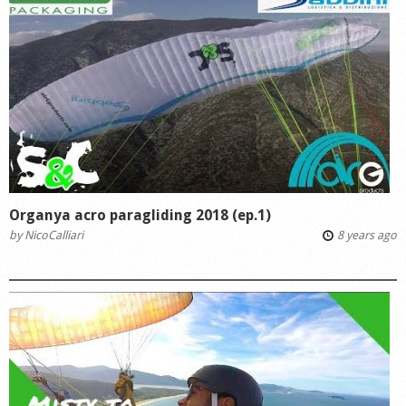
Organya acro paragliding 2018 (ep.1)
by
NicoCalliari
8 years ago