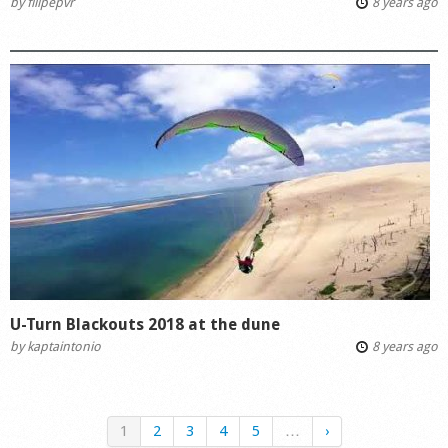
by
filipepvr
8 years ago
U-Turn Blackouts 2018 at the dune
by
kaptaintonio
8 years ago
1
2
3
4
5
…
›