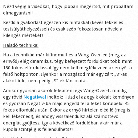
Nézd végig a videókat, hogy jobban megértsd, mit próbáltam
elmagyarázni!
Kezdd a gyakorlást egészen kis hintákkal (kevés fékkel és
testsúlyáthelyezéssel) és csak szép fokozatosan növeld a
kilengés mértékét!
Haladó technika:
Ha a technikád már kifinomult és a Wing-Over-ed (meg az
ernyőd) elég dinamikus, tégy befejezett fordulókat több mint
180 fokos elfordulással így nem kell megfékezned az ernyőt a
felső holtponton. Ilyenkor a mozgásod már egy zárt „8”-as
alakot ír le, nem pedig „S”-ek láncolatát.
Amikor gyorsan akarok felépíteni egy Wing-Over-t, mindig
egy rövid
Negatívval
indítok: Húzd el az egyik oldalt keményen
és gyorsan Negatív-ba majd engedd fel a féket körülbelül 45
fokos elfordulás után. Ekkor az ernyő hirtelen eléd lő (meg is
kell fékezned!), és ahogy visszalendülsz alá számottevő
energiát gyűjtesz, így a következő fordulóban akár már a
kupola szintjéig is fellendülhetsz!