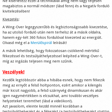
Ne kísérletezz ezzel a technikával amíg nem vagy teljesen
magabiztos a normál módszer (lásd fenn) és a Negatív forduló
kivitelezésében!
Kivezetés
:
A Wing-Over legegyszerűbb és legbiztonságosabb kivezetése,
ha az utolsó forduló után nem terhelsz át a másik oldalra,
hanem egy-két 360 fokos fordulóval kivezeted az energiát.
Olvasd még el a
Merülőspirál
leírását!
A másik lehetőség, hogy fokozatosan csökkenő mértékű
fékezéssel és testsúlyáthelyezéssel leépíted a Wing-Over-t,
míg az ingázás teljesen meg nem szűnik.
Veszélyek!
Kezdők legtöbbször abba a hibába esnek, hogy nem fékezik
meg az ernyőt a felső holtponton, ezért amikor a kilengés
már kicsit nagyobb, a felső szárnyvég dinamikusan és akár
igen nagymértékben is elcsukhat, ami további veszélyes
helyzeteket teremthet (lásd a videókon!).
Azt javaslom, eleinte kezdd minnél korábban a
testsúlyáthelyezést és a fékezést (a testsúlyáthelyezést rögtön