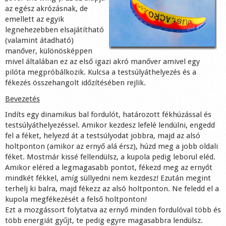
az egész akrózásnak, de
Shop
emellett az egyik
legnehezebben elsajátítható
(valamint átadható)
manőver, különösképpen
mivel általában ez az első igazi akró manőver amivel egy
pilóta megpróbálkozik. Kulcsa a testsúlyáthelyezés és a
fékezés összehangolt időzítésében rejlik.
Bevezetés
Indíts egy dinamikus bal fordulót, határozott fékhúzással és
testsúlyáthelyezéssel. Amikor kezdesz lefelé lendülni, engedd
fel a féket, helyezd át a testsúlyodat jobbra, majd az alsó
holtponton (amikor az ernyő alá érsz), húzd meg a jobb oldali
féket. Mostmár kissé fellendülsz, a kupola pedig leborul eléd.
Amikor eléred a legmagasabb pontot, fékezd meg az ernyőt
mindkét fékkel, amíg süllyedni nem kezdesz! Ezután megint
terhelj ki balra, majd fékezz az alsó holtponton. Ne feledd el a
kupola megfékezését a felső holtponton!
Ezt a mozgássort folytatva az ernyő minden fordulóval több és
több energiát gyűjt, te pedig egyre magasabbra lendülsz.