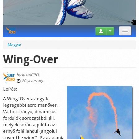
News
Magyar
Tricks
Wing-Over
Videos
by
justACRO
Forum
20 years ago
Leírás:
Startplaces
A Wing-Over az egyik
legrégebbi acro manőver.
Calendar
Váltott irányú, dinamikus
fordulók sorozatából áll,
Gear
melyek során a pilóta az
ernyő fölé lendül (angolul
Market
„over the wing”). Ez az alapja