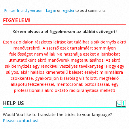
Printer-friendly version
Log in
or
register
to post comments
FIGYELEM!
Kérem olvassa el figyelmesen az alábbi szöveget!
Ezen az oldalon részletes leírásokat találhat a siklóernyős akró
manőverekről. A szerző ezek tartalmáért semmilyen
felelősséget nem vállal! Ne használja ezeket a leírásokat
útmutatóként akró manőverek megtanulásához! Az akró
siklóernyőzés egy rendkívül veszélyes tevékenység! Hogy egy
súlyos, akár halálos kimenetelű baleset esélyét minimálisra
csökkentse, gyakoroljon kizárólag víz fölött, megfelelő
állapotú felszereléssel, mentőcsónak biztosítással, egy
professzionális akró oktató rádióirányítása mellett!
HELP US
Would You like to translate the tricks to your language?
Please contact us!