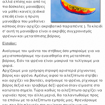
αλλά επίσης και από τις
Shop
πιο δύσκολες μανούβρες
να μάθει κανείς (ειδικά
επειδή είναι η πρώτη
μανούβρα που μαθαίνει
κάποιος όταν αρχίζει ακροβατικό παραπέντε ). Το κλειδί
σ' αυτή τη μανούβρα είναι ο ακριβής συγχρονισμός
φρένων και μετατόπισης βάρους.
Είσοδος:
Ανοίγουμε τον ιμάντα του στήθους όσο μπορούμε για να
μεγιστοποιήσουμε την ευαισθησία στη μετατόπιση
βάρους. Εάν τα φρένα είναι μακρυά τα τυλίγουμε μια
φορά.
Αρχίζουμε μια γρήγορη στροφή αριστερά ρίχνοντας
βάρος και φρένο. Αμέσως αφού το αλεξίπτωτο στρίβει
και αρχίζει να βουτάει, αφήνουμε το φρένο, ρίχνουμε το
βάρος δεξιά και τραβάμε δεξί φρένο όταν είμαστε στο
κατώτατο σημείο. Τώρα καθώς το αλεξίπτωτο αρχίζει να
γυρνάει προς την άλλη μεριά, θα ταλαντωθούμε προς
τα επάνω με το αλεξίπτωτο εμπρός μας. Φρενάρουμε
και στις δύο πλευρές στο ανώτατο σημείο για να