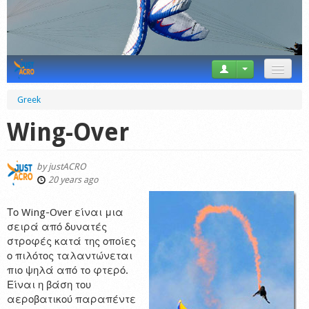
News
Greek
Tricks
Wing-Over
Videos
by
justACRO
Forum
20 years ago
Startplaces
Το Wing-Over είναι μια
σειρά από δυνατές
Calendar
στροφές κατά της οποίες
ο πιλότος ταλαντώνεται
Gear
πιο ψηλά από το φτερό.
Είναι η βάση του
Market
αεροβατικού παραπέντε