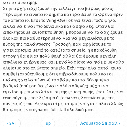
και τα συναφή).
Στην αρχή, αρχίζουμε την αλλαγή του βάρους μόλις
περνάμε το ανώτατο σημείο και τραβάμε το φρένο πριν
το κατώτατο. Έτσι το Wing-Over δε θα είναι τόσο ψηλό,
αλλά θα είναι πιο δυναμικό και ασφαλές. Όταν θα
αποκτήσουμε αυτοπεποίθηση, μπορούμε να το αρχίζουμε
όλο και πιο καθυστερημένα για να μεγαλώσουμε το
εύρος της ταλάντωσης. Προσοχή, εάν αρχίσουμε το
φρενάρισμα μετά το κατώτατο σημείο, η επακόλουθη
στροφή θα είναι πολύ ψηλή αλλά θα έχουμε μεγάλη
απώλεια ενέργειας και μεγάλο ρίσκο να φάμε μεγάλο
κλείσιμο στο ανώτατο σημείο. Εάν παρ' ολα αυτά, αυτό
συμβεί (αισθανθούμε ότι επιβραδύνουμε πολύ και οι
ιμάντες χαλαρώνουν) τραβάμε και τα δύο φρένα
βαθειά (η πίεση θα είναι πολύ ασθενής) μέχρι να
αρχίσουμε την ταλάντωση της επιστροφής, έτσι ώστε να
αποφύγουμε το κλείσιμο ή έστω να ελαττώσουμε της
συνέπειές του. Δεν κρατάμε τα φρένα για πολύ αλλιώς
θα φάμε ένα dynamic full stall όλο δικό μας.
‹ SAT
up
Ασύμετρο Σπιράλ ›