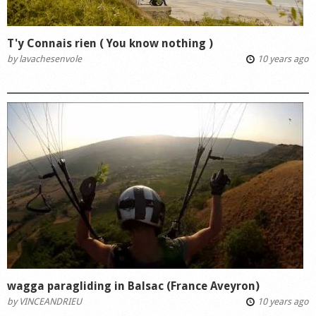
T'y Connais rien ( You know nothing )
by
lavachesenvole
10 years ago
wagga paragliding in Balsac (France Aveyron)
by
VINCEANDRIEU
10 years ago