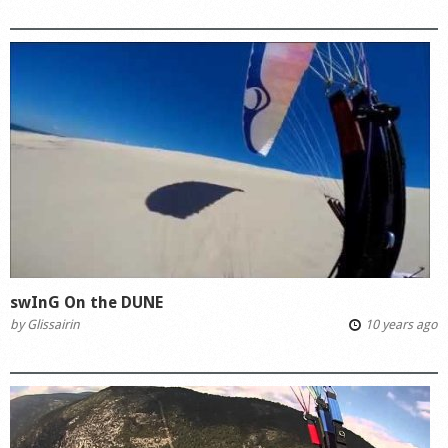
swInG On the DUNE
by
Glissairin
10 years ago