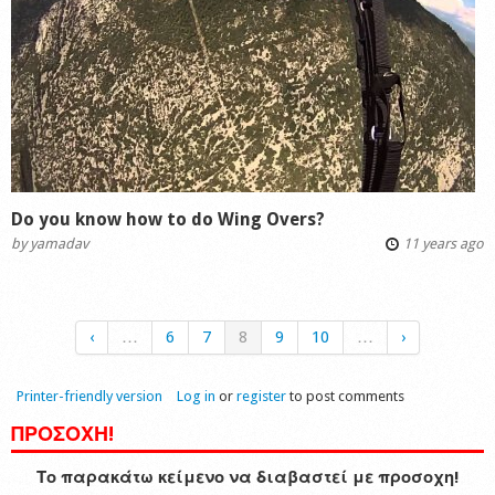
Do you know how to do Wing Overs?
by
yamadav
11 years ago
‹
…
6
7
8
9
10
…
›
Printer-friendly version
Log in
or
register
to post comments
ΠΡΟΣΟΧΗ!
Το παρακάτω κείμενο να διαβαστεί με προσοχη!