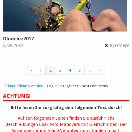
Oludeniz2017
by
shulerok
8 years ago
‹
1
2
3
4
5
…
›
Printer-friendly version
Log in
or
register
to post comments
ACHTUNG!
Bitte lesen Sie sorgfältig den folgenden Text durch!
Auf den folgenden Seiten finden Sie ausführliche
Beschreibungen über Acro Manövers mit Gleitschirmen. Der
Autor übernimmt keine Verantwortung für den Inhalt!