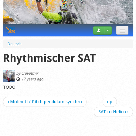
News
Deutsch
Tricks
Rhythmischer SAT
Videos
by
cravattnix
Forum
17 years ago
TODO
Startplaces
‹ Molineti / Pitch pendulum synchro
up
Calendar
SAT to Helico ›
Gear
Market