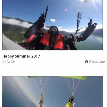
Happy Summer 2017
by
josifly
8 years ago