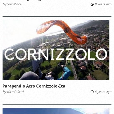
by
SpinVince
8 years ago
Parapendio Acro Cornizzolo-Ita
by
NicoCalliari
8 years ago