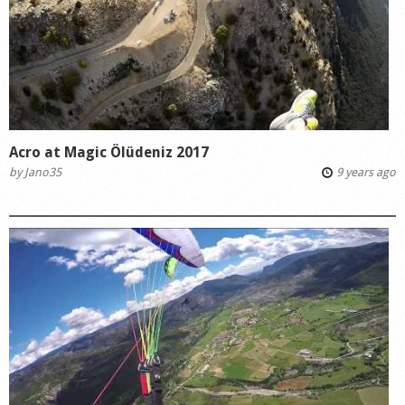
Acro at Magic Ölüdeniz 2017
by
Jano35
9 years ago