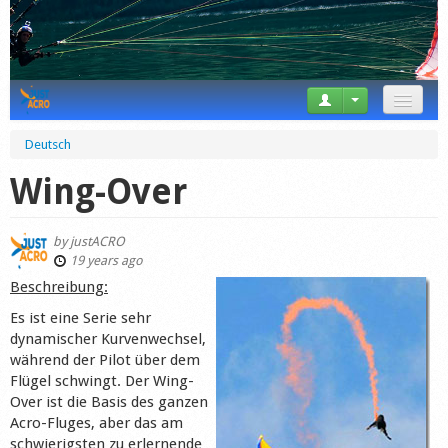
News
Deutsch
Tricks
Wing-Over
Videos
by
justACRO
Forum
19 years ago
Beschreibung:
Startplaces
Es ist eine Serie sehr
dynamischer Kurvenwechsel,
Calendar
während der Pilot über dem
Flügel schwingt. Der Wing-
Gear
Over ist die Basis des ganzen
Acro-Fluges, aber das am
Market
schwierigsten zu erlernende