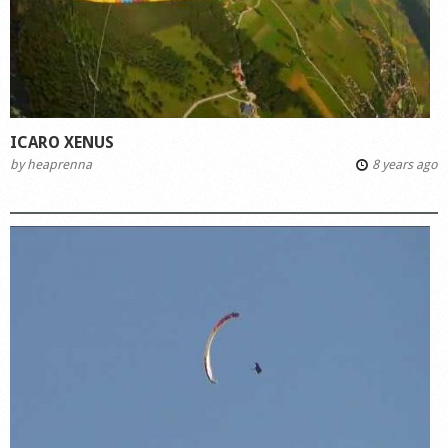
ICARO XENUS
by
heaprenna
8 years ago