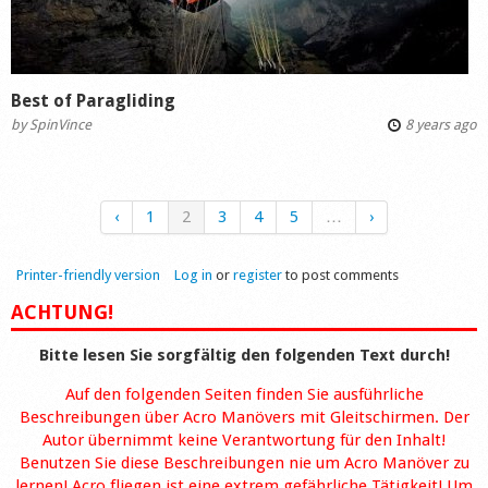
Best of Paragliding
by
SpinVince
8 years ago
‹
1
2
3
4
5
…
›
Printer-friendly version
Log in
or
register
to post comments
ACHTUNG!
Bitte lesen Sie sorgfältig den folgenden Text durch!
Auf den folgenden Seiten finden Sie ausführliche
Beschreibungen über Acro Manövers mit Gleitschirmen. Der
Autor übernimmt keine Verantwortung für den Inhalt!
Benutzen Sie diese Beschreibungen nie um Acro Manöver zu
lernen! Acro fliegen ist eine extrem gefährliche Tätigkeit! Um