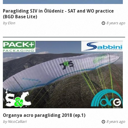
Paragliding SIV in Ölüdeniz - SAT and WO practice
(BGD Base Lite)
by
Elon
8 years ago
Organya acro paragliding 2018 (ep.1)
by
NicoCalliari
8 years ago