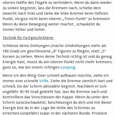
oberen Hälfte des Flügels zu verhindern. Wenn du dann wieder
zu sinken beginnst, lass die Bremsen nach, schiebe dein
Gewicht nach links und ziehe die linke Bremse beim tiefsten
Punkt. Vergiss nicht beim oberen „Toten Punkt“ zu bremsen!
Wenn du diese Bewegung weiter machst , schaukelst du
immer höher und höher.
Technik für Fortgeschrittene:
Schliesse deine Drehungen (mache Umdrehungen mehr als
180 Grad) um geschlossene „8“ Figuren zu fliegen, statt „S“
Kurven zu ziehen. Wenn deine Technik richtig ist und du genug
Energie hast, musst du am oberen Punkt nicht mehr bremsen,
ganz so, wie bei einem richtigen
Looping
.
Wenn ich den Wing-Over schnell aufbauen möchte, ziehe ich
immer eine schnelle
Vrille
. Ziehe die Bremse ziemlich hart und
schnell, bis der Schirm abtrudeln beginnt. Nachdem er sich
ungefähr 45-90 Grad gedreht hat, lass die Bremse nach und
kontrolliere das Vorschiessen der Kappe. Wenn du unter den
Schirm zurückschaukelst, beschleunigst du dich und mit dieser
Energie bist du in der Lage die Höhe des Schirmes zu
erreichen (ungefähr) sogar in der nächsten Runde. Probiere