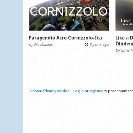
Parapendio Acro Cornizzolo-Ita
Like a 
Ölüdeni
by
NicoCalliari
8 years ago
by
Chris 
Printer-friendly version
Log in
or
register
to post comment