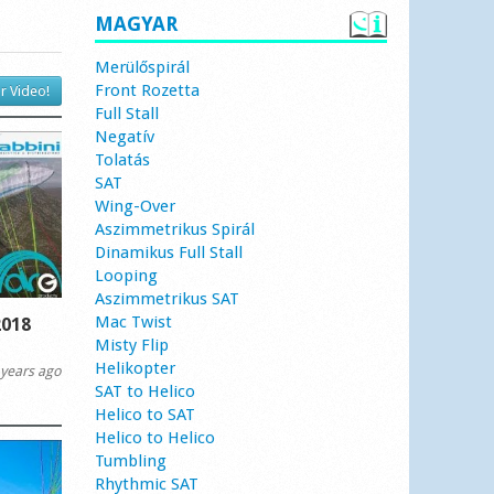
MAGYAR
Merülőspirál
Front Rozetta
r Video!
Full Stall
Negatív
Tolatás
SAT
Wing-Over
Aszimmetrikus Spirál
Dinamikus Full Stall
Looping
Aszimmetrikus SAT
Mac Twist
2018
Misty Flip
Helikopter
years ago
SAT to Helico
Helico to SAT
Helico to Helico
Tumbling
Rhythmic SAT