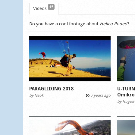
15
Videos
Do you have a cool footage about
Helico Rodeo
?
PARAGLIDING 2018
U-TURN
Omikro
by
Neok
7 years ago
by
Hugoø