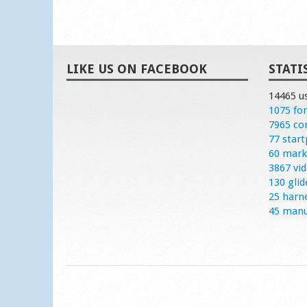
LIKE US ON FACEBOOK
STATI
14465 u
1075 fo
7965 c
77 start
60 mark
3867 vi
130 glid
25 harn
45 manu