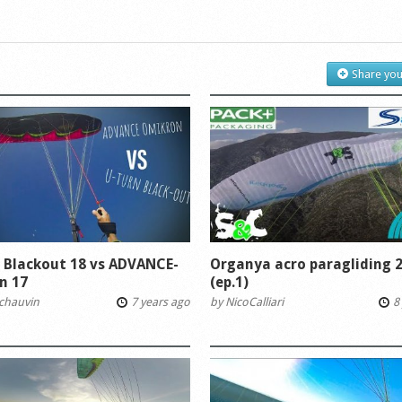
Share you
 Blackout 18 vs ADVANCE-
Organya acro paragliding 
n 17
(ep.1)
chauvin
7 years ago
by
NicoCalliari
8 