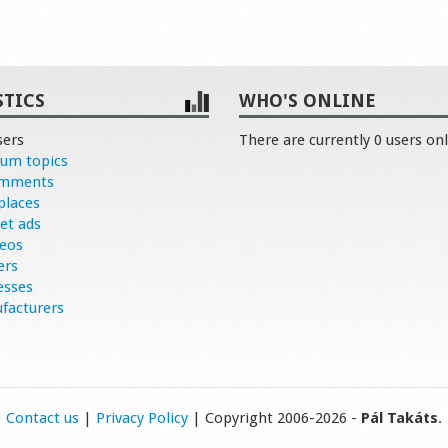
STICS
WHO'S ONLINE
sers
There are currently 0 users onl
rum topics
omments
places
et ads
deos
ers
esses
facturers
Contact us
|
Privacy Policy
| Copyright 2006-2026 -
Pál Takáts
.