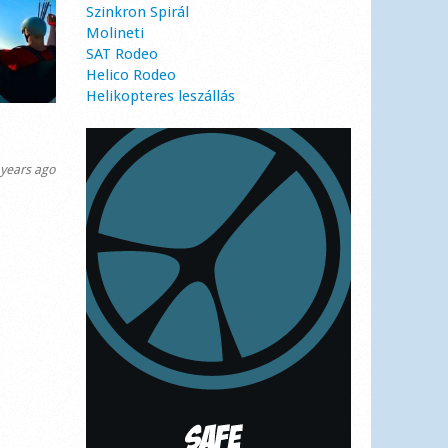
Szinkron Spirál
Molineti
SAT Rodeo
Helico Rodeo
Helikopteres leszállás
years ago