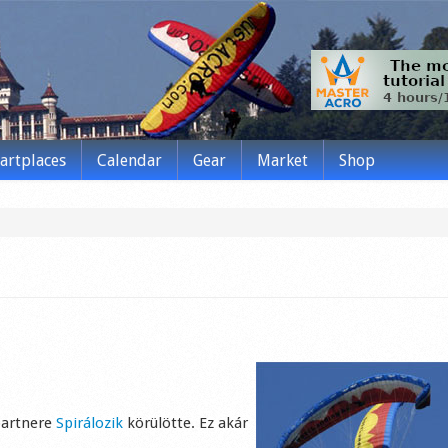
tartplaces
Calendar
Gear
Market
Shop
partnere
Spirálozik
körülötte. Ez akár