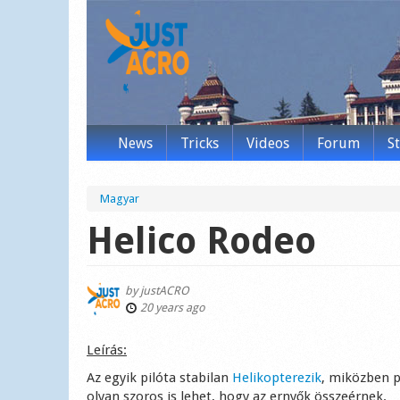
News
Tricks
Videos
Forum
S
Magyar
Helico Rodeo
by
justACRO
20 years ago
Leírás:
Az egyik pilóta stabilan
Helikopterezik
, miközben 
olyan szoros is lehet, hogy az ernyők összeérnek.