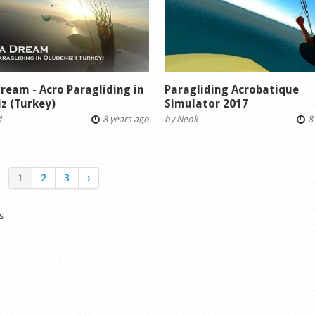
Dream - Acro Paragliding in
Paragliding Acrobatique
z (Turkey)
Simulator 2017
M
8 years ago
by
Neok
8 
1
2
3
›
s