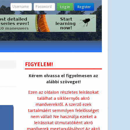
Log in
Register
FIGYELEM!
Kérem olvassa el figyelmesen az
alábbi szöveget!
Ezen az oldalon részletes leírásokat
találhat a siklóernyős akró
manőverekről. A szerző ezek
tartalmáért semmilyen felelősséget
nem vállal! Ne használja ezeket a
leírásokat útmutatóként akró
manőverek megtanulásához! Az akró