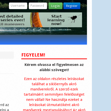
Log in
Register
FIGYELEM!
Kérem olvassa el figyelmesen az
alábbi szöveget!
Ezen az oldalon részletes leírásokat
találhat a siklóernyős akró
manőverekről. A szerző ezek
tartalmáért semmilyen felelősséget
nem vállal! Ne használja ezeket a
erd az
leírásokat útmutatóként akró
elni a
manőverek megtanulásához! Az akró