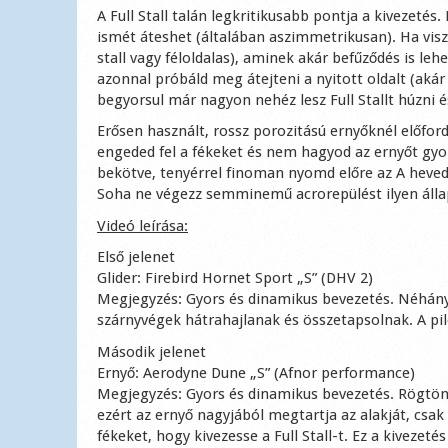
A Full Stall talán legkritikusabb pontja a kivezeté
ismét áteshet (általában aszimmetrikusan). Ha vis
stall vagy féloldalas), aminek akár befűződés is leh
azonnal próbáld meg átejteni a nyitott oldalt (akár 2
begyorsul már nagyon nehéz lesz Full Stallt húzni
Erősen használt, rossz porozitású ernyőknél előfordu
engeded fel a fékeket és nem hagyod az ernyőt gyor
bekötve, tenyérrel finoman nyomd előre az A hevede
Soha ne végezz semminemű acrorepülést ilyen állapo
Videó leírása:
Első jelenet
Glider: Firebird Hornet Sport „S” (DHV 2)
Megjegyzés: Gyors és dinamikus bevezetés. Néhány e
szárnyvégek hátrahajlanak és összetapsolnak. A piló
Második jelenet
Ernyő: Aerodyne Dune „S” (Afnor performance)
Megjegyzés: Gyors és dinamikus bevezetés. Rögtön az 
ezért az ernyő nagyjából megtartja az alakját, csak
fékeket, hogy kivezesse a Full Stall-t. Ez a kivezet