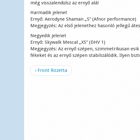
még visszalendülsz az ernyő alá!
Harmadik jelenet
Ernyő: Aerodyne Shaman „S” (Afnor performance)
Megjegyzés: Az első jelenethez hasonló jellegű átesés
Negyedik jelenet
Ernyő: Skywalk Mescal „XS” (DHV 1)
Megjegyzés: Az ernyő szépen, szimmetrikusan esik á
fékeket és az ernyő szépen stabilizálódik. Ilyen bi
‹ Front Rozetta