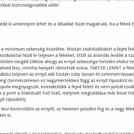
 sokkal biztonságosabbá válik!
gedd ki amennyire lehet és a lábaidat húzd magad alá. Ha a fékek t
t a minimum sebesség közelébe. Miután stabilizálódott a fejed fel
dulattal húzd le teljesen a fékeket. Ettől az áramlás leválik a sz
lebillen mögéd (illetve ahogy az ernyő sebessége hirtelen elvész te
érzésed lesz, mintha hanyatt rántottak volna. TARTSD LENNT a fék
ülsz teljesen az ernyő alá! Ezután szép lassan és szimmetrikusa
tjéig (természetesen ez nagymértékben függ az ernyő típusától és
upola megnyugszik, kirendeződik a fejed felett és nem pulzál tová
 a pont a Stabilizált Full Stall, melynek megtalálása már kissé tö
ő típusától).
lesz kontrollálni az ernyőt, az hevesen pulzálni fog és a nagy fék
et is.
zerepet játszik a kivezetésnél is, mivel egy nyugodt stabil kupolát 