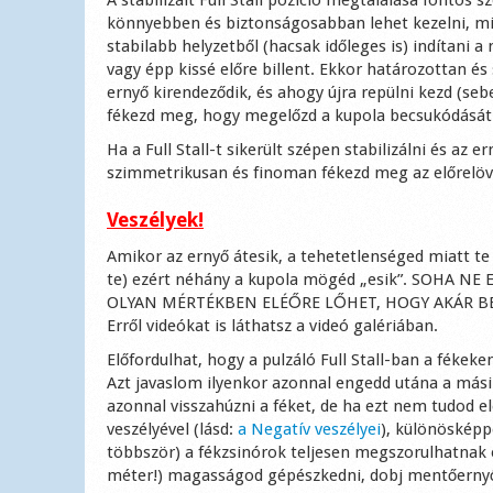
könnyebben és biztonságosabban lehet kezelni, m
stabilabb helyzetből (hacsak időleges is) indítani 
vagy épp kissé előre billent. Ekkor határozottan é
ernyő kirendeződik, és ahogy újra repülni kezd (seb
fékezd meg, hogy megelőzd a kupola becsukódását
Ha a Full Stall-t sikerült szépen stabilizálni és az 
szimmetrikusan és finoman fékezd meg az előrelöv
Veszélyek!
Amikor az ernyő átesik, a tehetetlenséged miatt te
te) ezért néhány a kupola mögéd „esik”. SOHA
OLYAN MÉRTÉKBEN ELÉŐRE LŐHET, HOGY AKÁR BE
Erről videókat is láthatsz a videó galériában.
Előfordulhat, hogy a pulzáló Full Stall-ban a fékeke
Azt javaslom ilyenkor azonnal engedd utána a másik
azonnal visszahúzni a féket, de ha ezt nem tudod
veszélyével (lásd:
a Negatív veszélyei
), különösképp
többször) a fékzsinórok teljesen megszorulhatnak és
méter!) magasságod gépészkedni, dobj mentőerny