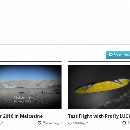
Share you
 2016 in Malcesine
Test Flight with Profly LUC
pp
9 years ago
by
stefkopp
9 