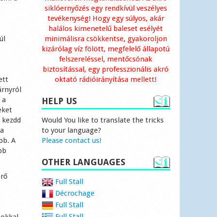
siklóernyőzés egy rendkívül veszélyes
tevékenység! Hogy egy súlyos, akár
halálos kimenetelű baleset esélyét
úl
minimálisra csökkentse, gyakoroljon
kizárólag víz fölött, megfelelő állapotú
felszereléssel, mentőcsónak
biztosítással, egy professzionális akró
ett
oktató rádióirányítása mellett!
árnyról
 a
HELP US
eket
n kezdd
Would You like to translate the tricks
 a
to your language?
bb. A
Please contact us!
bb
OTHER LANGUAGES
erő
Full Stall
Décrochage
Full Stall
Full Stall
sokkal