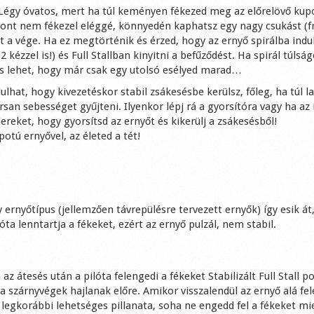
s. Légy óvatos, mert ha túl keményen fékezed meg az előrelövő kupo
zont nem fékezel eléggé, könnyedén kaphatsz egy nagy csukást (f
et a vége. Ha ez megtörténik és érzed, hogy az ernyő spirálba indu
 kézzel is!) és Full Stallban kinyitni a befűződést. Ha spirál túlsá
 és lehet, hogy már csak egy utolsó esélyed marad…
lhat, hogy kivezetéskor stabil zsákesésbe kerülsz, főleg, ha túl l
san sebességet gyűjteni. Ilyenkor lépj rá a gyorsítóra vagy ha az 
reket, hogy gyorsítsd az ernyőt és kikerülj a zsákesésből!
tú ernyővel, az életed a tét!
rnyőtípus (jellemzően távrepülésre tervezett ernyők) így esik át
ta lenntartja a fékeket, ezért az ernyő pulzál, nem stabil.
átesés után a pilóta felengedi a fékeket Stabilizált Full Stall po
 a szárnyvégek hajlanak előre. Amikor visszalendül az ernyő alá fe
és legkorábbi lehetséges pillanata, soha ne engedd fel a fékeket mi