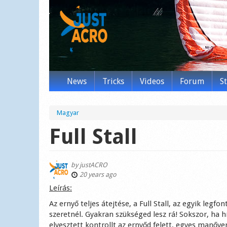
News
Tricks
Videos
Forum
S
Magyar
Full Stall
by
justACRO
20 years ago
Leírás:
Az ernyő teljes átejtése, a Full Stall, az egyik le
szeretnél. Gyakran szükséged lesz rá! Sokszor, ha h
elvesztett kontrollt az ernyőd felett, egyes manőve