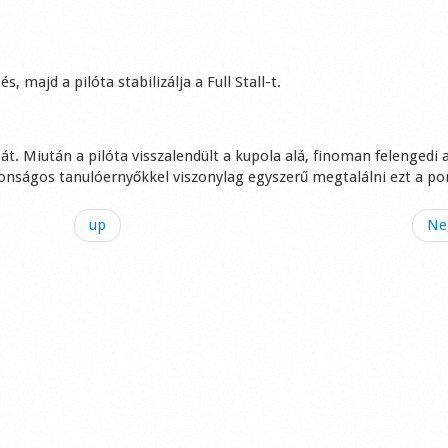
, majd a pilóta stabilizálja a Full Stall-t.
t. Miután a pilóta visszalendült a kupola alá, finoman felengedi 
ztonságos tanulóernyőkkel viszonylag egyszerű megtalálni ezt a po
up
Neg