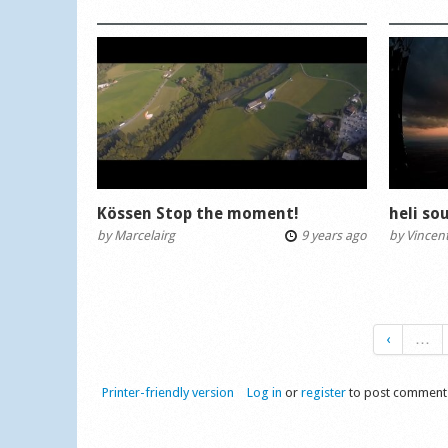
Kössen Stop the moment!
heli so
by
Marcelairg
9 years ago
by
Vincent
‹
…
Printer-friendly version
Log in
or
register
to post comment