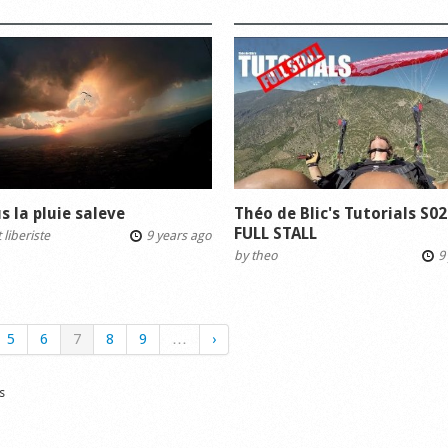
us la pluie saleve
Théo de Blic's Tutorials S02
FULL STALL
 liberiste
9 years ago
by
theo
9 
5
6
7
8
9
…
›
s