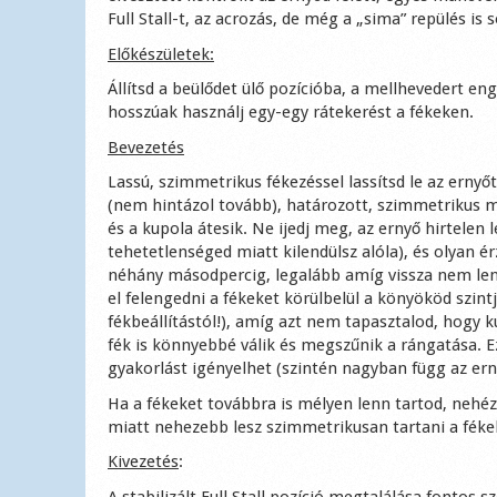
Full Stall-t, az acrozás, de még a „sima” repülés is
Előkészületek:
Állítsd a beülődet ülő pozícióba, a mellhevedert en
hosszúak használj egy-egy rátekerést a fékeken.
Bevezetés
Lassú, szimmetrikus fékezéssel lassítsd le az ernyő
(nem hintázol tovább), határozott, szimmetrikus moz
és a kupola átesik. Ne ijedj meg, az ernyő hirtelen 
tehetetlenséged miatt kilendülsz alóla), és olyan 
néhány másodpercig, legalább amíg vissza nem lend
el felengedni a fékeket körülbelül a könyököd szin
fékbeállítástól!), amíg azt nem tapasztalod, hogy k
fék is könnyebbé válik és megszűnik a rángatása. Ez
gyakorlást igényelhet (szintén nagyban függ az erny
Ha a fékeket továbbra is mélyen lenn tartod, nehéz 
miatt nehezebb lesz szimmetrikusan tartani a fékek
Kivezetés
:
A stabilizált Full Stall pozíció megtalálása fontos s