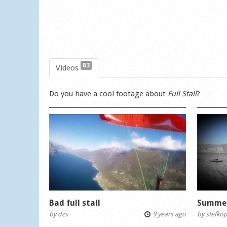
83
Videos
Do you have a cool footage about
Full Stall
?
Bad full stall
Summer
by
dzs
9 years ago
by
stefko