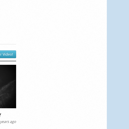
r Video!
Y
years ago