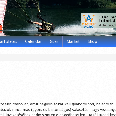
tartplaces
Calendar
Gear
Market
Shop
gfontosabb manőver, amit nagyon sokat kell gyakorolnod, ha acrozni
ibázol, nincs más (gyors és biztonságos) választás, hogy visszany
rek kivezetéséhez pedig szintén elengedhetetlen. Ha jól tudod kez