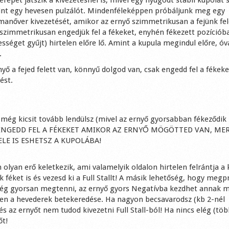
int egy hevesen pulzálót. Mindenféleképpen próbáljunk meg egy
a manőver kivezetését, amikor az ernyő szimmetrikusan a fejünk fel
s szimmetrikusan engedjük fel a fékeket, enyhén fékezett pozícióba
ességet gyűjt) hirtelen előre lő. Amint a kupula megindul előre, ó
.
ernyő a fejed felett van, könnyű dolgod van, csak engedd fel a fékeke
ést.
 még kicsit tovább lendülsz (mivel az ernyő gyorsabban fékeződik 
 NE ENGEDD FEL A FÉKEKET AMIKOR AZ ERNYŐ MÖGÖTTED VAN, ME
LE IS ESHETSZ A KUPOLÁBA!
n olyan erő keletkezik, ami valamelyik oldalon hirtelen felrántja a 
 féket is és vezesd ki a Full Stallt! A másik lehetőség, hogy meg
 elég gyorsan megtenni, az ernyő gyors Negatívba kezdhet annak 
en a hevederek betekeredése. Ha nagyon becsavarodsz (kb 2-nél
 az ernyőt nem tudod kivezetni Full Stall-ból! Ha nincs elég (töb
őt!