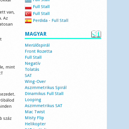
Full Stall
ett van,
Full Stall
. Az
Perdida - Full Stall
vatosan
MAGYAR
t
Merülőspirál
Front Rozetta
Full Stall
Negatív
le, mint
Tolatás
RT
SAT
Wing-Over
Aszimmetrikus Spirál
Dinamikus Full Stall
kezedet.
Looping
próbálod
Aszimmetrikus SAT
minden
Mac Twist
Misty Flip
b száz
Helikopter