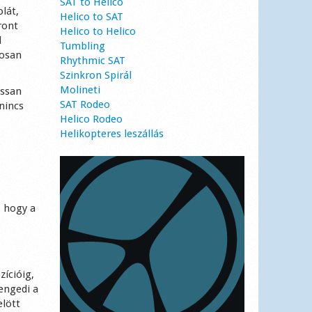
SAT to Helico
lát,
Helico to SAT
ront
Helico to Helico
l
Tumbling
gosan
Rhythmic SAT
Szinkron Spirál
Molineti
assan
SAT Rodeo
nincs
Helico Rodeo
Helikopteres leszállás
, hogy a
zícióig,
lengedi a
elött