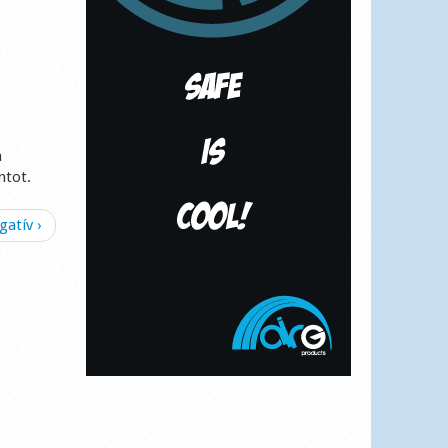
a
ntot.
atív ›