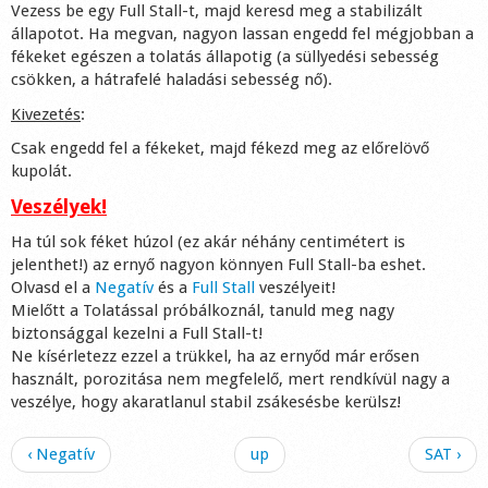
Vezess be egy Full Stall-t, majd keresd meg a stabilizált
állapotot. Ha megvan, nagyon lassan engedd fel mégjobban a
fékeket egészen a tolatás állapotig (a süllyedési sebesség
csökken, a hátrafelé haladási sebesség nő).
Kivezetés
:
Csak engedd fel a fékeket, majd fékezd meg az előrelövő
kupolát.
Veszélyek!
Ha túl sok féket húzol (ez akár néhány centimétert is
jelenthet!) az ernyő nagyon könnyen Full Stall-ba eshet.
Olvasd el a
Negatív
és a
Full Stall
veszélyeit!
Mielőtt a Tolatással próbálkoznál, tanuld meg nagy
biztonsággal kezelni a Full Stall-t!
Ne kísérletezz ezzel a trükkel, ha az ernyőd már erősen
használt, porozitása nem megfelelő, mert rendkívül nagy a
veszélye, hogy akaratlanul stabil zsákesésbe kerülsz!
‹ Negatív
up
SAT ›