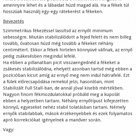
amennyire lehet és a lábaidat húzd magad alá. Ha a fékek túl
Shop
hosszúak használj egy-egy rátekerést a fékeken.
Bevezetés
Szimmetrikus fékezéssel lassítsd az ernyőt minimum
sebességre. Miután stabilizálódott a fejed felett és nem billeg
tovább, óvatosan húzd még tovább a fékeket néhány
centimétert. Ekkor a fékek hirtelen könnyüvé vállnak, az ernyő
pedig zsákesésben megindul lefelé.
Ha ebben a pillanatban picit visszaengednéd a fékeket a
zsákesés stabilizálódna, ehelyett azonban tartsd még ebben a
pozícióban kicsit amíg az ernyő meg nem indul hátrafelé. Ezt
a fülek előrecsapódása remekül jelzi, hasonlóan, mint
Stabilizált Full Stall-ban, de annál jóval kisebb mértékben.
Nagyon finom fékmozdulatokkal próbáld meg a kupolát
ebben a helyzetben tartani. Néhány ernyőtípust kifejezetten
könnyű, egyeseket nehéz stabil tolatásban tartani. Némely
ernyők stabilabbak, mások érzékenyebbek és ezek folyamatos
apró korrekciókat igényelnek a manőver során.
Vagy: