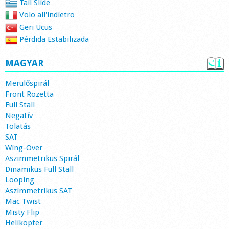
Tail Slide
Volo all'indietro
Geri Ucus
Pérdida Estabilizada
MAGYAR
Merülőspirál
Front Rozetta
Full Stall
Negatív
Tolatás
SAT
Wing-Over
Aszimmetrikus Spirál
Dinamikus Full Stall
Looping
Aszimmetrikus SAT
Mac Twist
Misty Flip
Helikopter