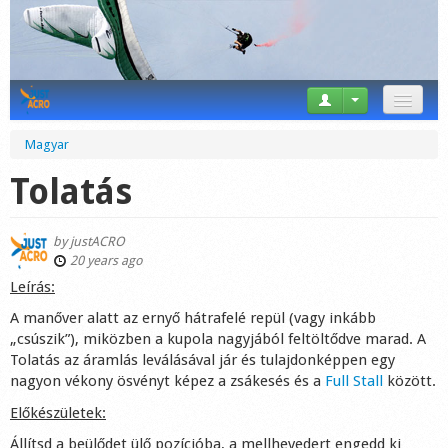
News
Magyar
Tricks
Tolatás
Videos
by
justACRO
Forum
20 years ago
Leírás:
Startplaces
A manőver alatt az ernyő hátrafelé repül (vagy inkább
„csúszik”), miközben a kupola nagyjából feltöltődve marad. A
Calendar
Tolatás az áramlás leválásával jár és tulajdonképpen egy
nagyon vékony ösvényt képez a zsákesés és a
Full Stall
között.
Gear
Előkészületek:
Market
Állítsd a beülődet ülő pozícióba, a mellhevedert engedd ki