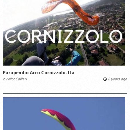
Parapendio Acro Cornizzolo-Ita
by
NicoCalliari
8 years ago