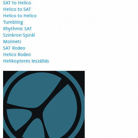
SAT to Helico
Helico to SAT
Helico to Helico
Tumbling
Rhythmic SAT
Szinkron Spirál
Molineti
SAT Rodeo
Helico Rodeo
Helikopteres leszállás