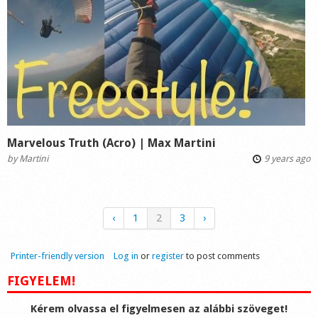
Marvelous Truth (Acro) | Max Martini
by
Martini
9 years ago
‹
1
2
3
›
Printer-friendly version
Log in
or
register
to post comments
FIGYELEM!
Kérem olvassa el figyelmesen az alábbi szöveget!