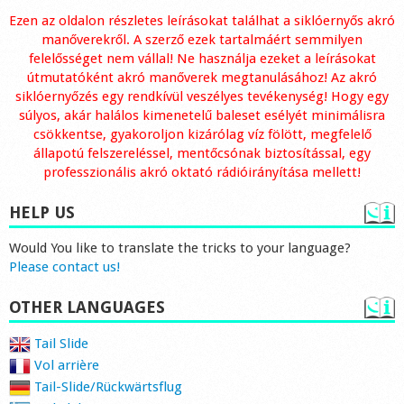
Ezen az oldalon részletes leírásokat találhat a siklóernyős akró
manőverekről. A szerző ezek tartalmáért semmilyen
felelősséget nem vállal! Ne használja ezeket a leírásokat
útmutatóként akró manőverek megtanulásához! Az akró
siklóernyőzés egy rendkívül veszélyes tevékenység! Hogy egy
súlyos, akár halálos kimenetelű baleset esélyét minimálisra
csökkentse, gyakoroljon kizárólag víz fölött, megfelelő
állapotú felszereléssel, mentőcsónak biztosítással, egy
professzionális akró oktató rádióirányítása mellett!
HELP US
Would You like to translate the tricks to your language?
Please contact us!
OTHER LANGUAGES
Tail Slide
Vol arrière
Tail-Slide/Rückwärtsflug